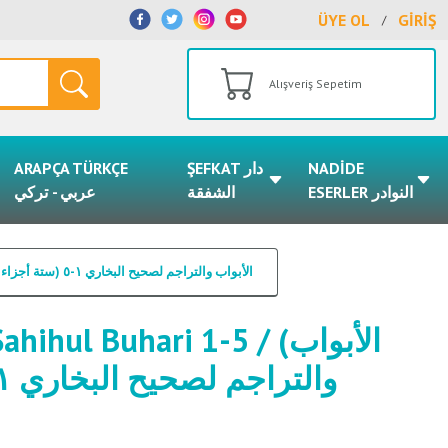
ÜYE OL
GİRİŞ
/
Alışveriş Sepetim
ARAPÇA TÜRKÇE
ŞEFKAT دار
NADİDE
ESERLER النوادر
الشفقة
عربي - تركي
El Ebvab ve Teracim Li Sahihul Buhari 1-5 / (الأبواب والتراجم لصحيح البخاري ١-٥ (ستة أجزاء في خمس مجلدات
hul Buhari 1-5 / (الأبواب