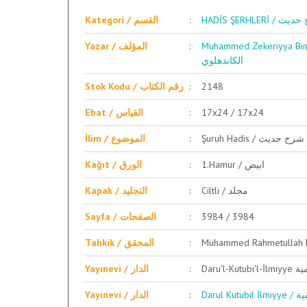
HADİS ŞERHLERİ 
Kategori / القسم
Muhammed Zekeriyya Bin Muhammed B
Yazar / المؤلف
الكاندهلوي
Stok Kodu / رقم الكتاب
2148
Ebat / القياس
17x24 / 17x24
Şuruh Hadis / شرح حديث
İlim / الموضوع
1.Hamur / ابيض
Kağıt / الورق
Ciltli / مجلد
Kapak / التجليد
Sayfa / الصفحات
3984 / 3984
Tahkik / المحقق
Daru'l-
Yayınevi / الدار
Darul 
Yayınevi / الدار