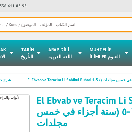
538 611 85 95
LAK
TARİH
ARAP DİLİ
MUHTELİF
İLİMLER العلوم
اللغة العربية
التأريخ
الا
HLERİ / شرح حديث
El Ebvab ve Teracim Li Sahi
والتراجم لصحيح البخاري ١-٥ (ستة أجزاء في خمس
مجلدات