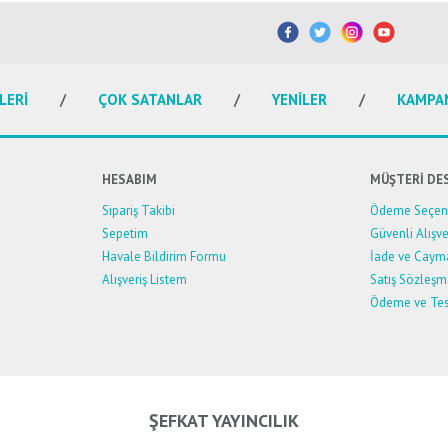
etersiz gördüğünüz noktaları öneri formunu kullanarak tarafımıza iletebilirsiniz.
Bu ürüne ilk yorumu siz yapın!
Yorum Yaz
LERİ
ÇOK SATANLAR
YENİLER
KAMPA
HESABIM
MÜŞTERİ DE
Sipariş Takibi
Ödeme Seçene
Sepetim
Güvenli Alışve
Havale Bildirim Formu
İade ve Caym
Alışveriş Listem
Satış Sözleşm
Ödeme ve Tes
Gönder
ŞEFKAT YAYINCILIK