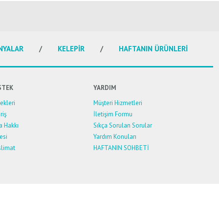
NYALAR
KELEPİR
HAFTANIN ÜRÜNLERİ
STEK
YARDIM
kleri
Müşteri Hizmetleri
riş
İletişim Formu
a Hakkı
Sıkça Sorulan Sorular
esi
Yardım Konuları
limat
HAFTANIN SOHBETİ