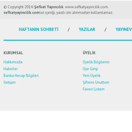
Bu ürünün fiyat bilgisi, resim, ürün açıklamalarında ve diğer konularda y
Görüş ve önerileriniz için teşekkür ederiz.
© Copyright 2014.
Şefkat Yayıncılık.
www.sefkatyayincilik.com.
sefkatyayincilik.com
’un içeriği, yazılı izin alınmadan kullanılamaz.
Ürün resmi kalitesiz, bozuk veya görüntülenemiyor.
HAFTANIN SOHBETİ
YAZILAR
YAYINEV
Ürün açıklamasında eksik bilgiler bulunuyor.
Ürün bilgilerinde hatalar bulunuyor.
Ürün fiyatı diğer sitelerden daha pahalı.
KURUMSAL
ÜYELİK
Bu ürüne benzer farklı alternatifler olmalı.
Hakkımızda
Üyelik Bilgilerim
Haberler
Üye Girişi
Banka Hesap Bilgileri
Yeni Üyelik
İletişim
Şifremi Unuttum
Favori Listem