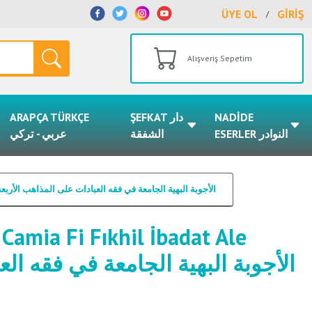
ÜYE OL
GİRİŞ
/
Alışveriş Sepetim
ARAPÇA TÜRKÇE
ŞEFKAT دار
NADİDE
ESERLER النوادر
الشفقة
عربي - تركي
 Ecvibetul Behiyyetul Camia Fi Fıkhil İbadat Ale Mezahibil Erbaa / الأجوبة البهية الجامعة في فقه العبادات على المذاهب الأربعة
 Camia Fi Fıkhil İbadat Ale