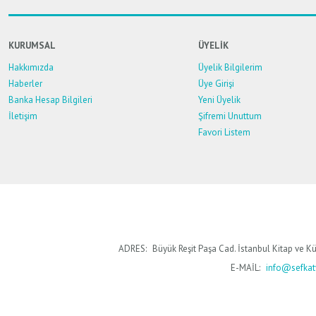
Ürün bilgilerinde hatalar bulunuyor.
Ürün fiyatı diğer sitelerden daha pahalı.
KURUMSAL
ÜYELİK
Bu ürüne benzer farklı alternatifler olmalı.
Hakkımızda
Üyelik Bilgilerim
Haberler
Üye Girişi
Banka Hesap Bilgileri
Yeni Üyelik
İletişim
Şifremi Unuttum
Favori Listem
ADRES:
Büyük Reşit Paşa Cad. İstanbul Kitap ve Kü
E-MAİL:
info@sefkaty