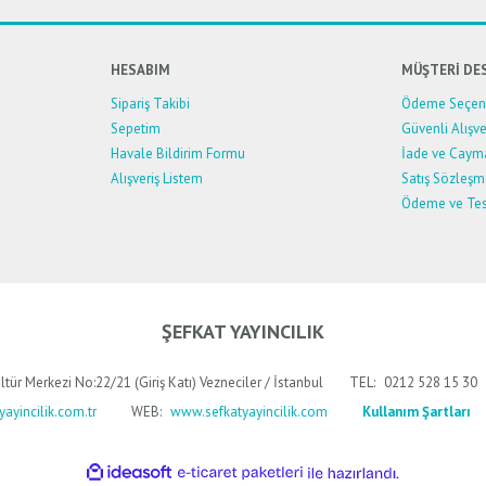
HESABIM
MÜŞTERİ DE
Sipariş Takibi
Ödeme Seçene
Sepetim
Güvenli Alışve
Havale Bildirim Formu
İade ve Caym
Alışveriş Listem
Satış Sözleşm
Ödeme ve Tes
Gönder
ŞEFKAT YAYINCILIK
ltür Merkezi No:22/21 (Giriş Katı) Vezneciler / İstanbul
TEL:
0212 528 15 30
ayincilik.com.tr
WEB:
www.sefkatyayincilik.com
Kullanım Şartları
ile
ideasoft
e-