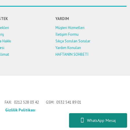
STEK
YARDIM
kleri
Müşteri Hizmetleri
riş
İletişim Formu
a Hakkı
Sıkça Sorulan Sorular
esi
Yardım Konuları
limat
HAFTANIN SOHBETİ
FAX:
0212 528 03 42
GSM:
0532 541 89 01
Gizlilik Politikası
WhatsApp Mesaj