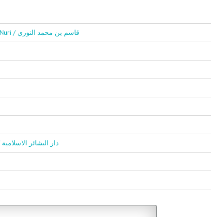
Kasım Bin Muhammed En Nuri / قاسم بن محمد النوري
Darul Beşairul İslamiyye / دار البشائر الاسلامية