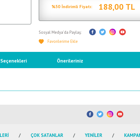
188,00 TL
%50 İndirimli Fiyatı:
Sosyal Medya'da Paylaş:
 Seçenekleri
Önerileriniz
etersiz gördüğünüz noktaları öneri formunu kullanarak tarafımıza iletebilirsiniz.
Bu ürüne ilk yorumu siz yapın!
Yorum Yaz
LERİ
ÇOK SATANLAR
YENİLER
KAMPA