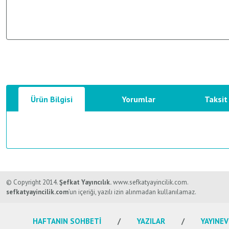
Ürün Bilgisi
Yorumlar
Taksit
Bu ürünün fiyat bilgisi, resim, ürün açıklamalarında ve diğer konularda y
Görüş ve önerileriniz için teşekkür ederiz.
© Copyright 2014.
Şefkat Yayıncılık.
www.sefkatyayincilik.com.
sefkatyayincilik.com
’un içeriği, yazılı izin alınmadan kullanılamaz.
Ürün resmi kalitesiz, bozuk veya görüntülenemiyor.
HAFTANIN SOHBETİ
YAZILAR
YAYINEV
Ürün açıklamasında eksik bilgiler bulunuyor.