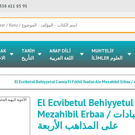
538 611 85 95
LAK
TARİH
ARAP DİLİ
MUHTELİF
İLİMLER العلوم
اللغة العربية
التأريخ
الا
El
El Ecvibetul Behiyyetul
Mezahibil Erbaa / الأجوبة البهية الجامعة في فقه العبادات
على المذاهب الأربعة