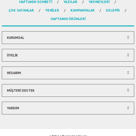
HAFTANIN SOHBETİ
YAZILAR
YAYINEVLERİ
Ürün resmi kalitesiz, bozuk veya görüntülenemiyor.
ÇOK SATANLAR
YENİLER
KAMPANYALAR
KELEPİR
Ürün açıklamasında eksik bilgiler bulunuyor.
HAFTANIN ÜRÜNLERİ
Ürün bilgilerinde hatalar bulunuyor.
Ürün fiyatı diğer sitelerden daha pahalı.
Bu ürüne benzer farklı alternatifler olmalı.
KURUMSAL
ÜYELİK
HESABIM
Gönder
MÜŞTERİ DESTEK
YARDIM