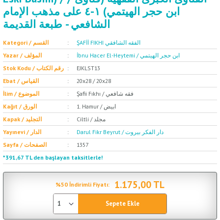
ابن حجر الهيتمي) ١-٤ على مذهب الإمام
الشافعي - طبعة القديمة
ŞAFİİ FIKHI الفقه الشافقي
Kategori / القسم
İbnu Hacer El-Heytemi / ابن حجر الهيتمي
Yazar / المؤلف
Stok Kodu / رقم الكتاب
EJKLST13
Ebat / القياس
20x28 / 20x28
Şafii Fıkhı / فقه شافعي
İlim / الموضوع
1. Hamur / ابيض
Kağıt / الورق
Ciltli / مجلد
Kapak / التجليد
Darul Fikr Beyrut / دار الفكر بيروت
Yayınevi / الدار
Sayfa / الصفحات
1357
*391,67 TL den başlayan taksitlerle!
1.175,00 TL
%50 İndirimli Fiyatı:
Sepete Ekle