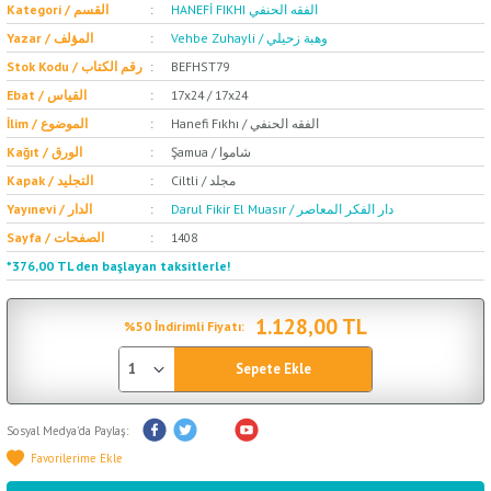
HANEFİ FIKHI الفقه الحنفي
Kategori / القسم
Vehbe Zuhayli / وهبة زحيلي
Yazar / المؤلف
Stok Kodu / رقم الكتاب
BEFHST79
Ebat / القياس
17x24 / 17x24
Hanefi Fıkhı / الفقه الحنفي
İlim / الموضوع
Şamua / شاموا
Kağıt / الورق
Ciltli / مجلد
Kapak / التجليد
Darul Fikir El Muasır / دار الفكر المعاصر
Yayınevi / الدار
Sayfa / الصفحات
1408
*376,00 TL den başlayan taksitlerle!
1.128,00 TL
%50 İndirimli Fiyatı:
Sepete Ekle
Sosyal Medya'da Paylaş: