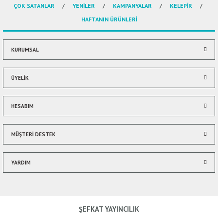
ÇOK SATANLAR
YENİLER
KAMPANYALAR
KELEPİR
Ürün açıklamasında eksik bilgiler bulunuyor.
HAFTANIN ÜRÜNLERİ
Ürün bilgilerinde hatalar bulunuyor.
Ürün fiyatı diğer sitelerden daha pahalı.
Bu ürüne benzer farklı alternatifler olmalı.
KURUMSAL
ÜYELİK
HESABIM
Gönder
MÜŞTERİ DESTEK
YARDIM
ŞEFKAT YAYINCILIK