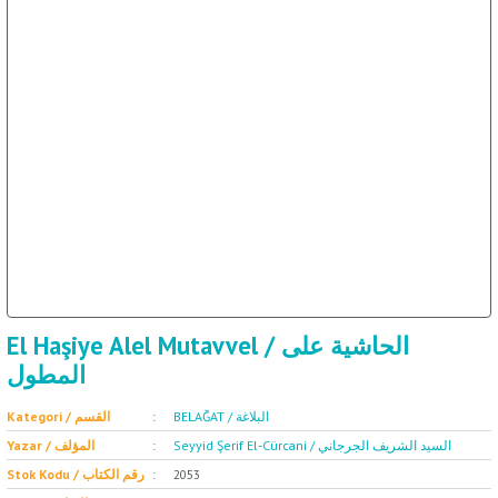
سة
İ / علم الإجتماع
El Haşiye Alel Mutavvel / الحاشية على
المطول
Kategori / القسم
BELAĞAT / البلاغة
Yazar / المؤلف
Seyyid Şerif El-Cürcani / السيد الشريف الجرجاني
Stok Kodu / رقم الكتاب
2053