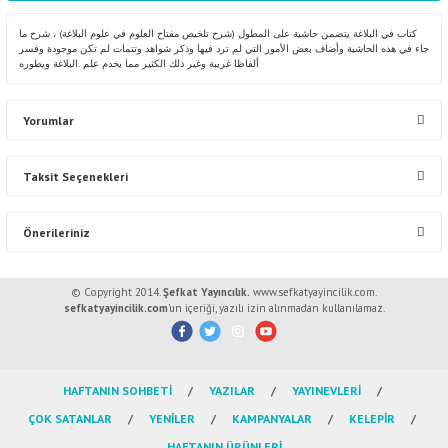
كتاب في البلاغة يتضمن حاشية على المطول (شرح تلخيص مفتاح العلوم في علوم البلاغة) ، شرح ما
جاء في هذه الحاشية وأضاف بعض الأمور التي لم ترد فيها وذكر شواهد وتتمات لم تكن موجودة وفسر
ألفاظا غريبة وغير ذلك الكثير مما يخدم علم .البلاغة ويطوره
Yorumlar
Taksit Seçenekleri
Bu ürüne ilk yorumu siz yapın!
Önerileriniz
Yorum Yaz
Bu ürünün fiyat bilgisi, resim, ürün açıklamalarında ve diğer konularda
© Copyright 2014.
Şefkat Yayıncılık.
www.sefkatyayincilik.com.
yetersiz gördüğünüz noktaları öneri formunu kullanarak tarafımıza
sefkatyayincilik.com
’un içeriği, yazılı izin alınmadan kullanılamaz.
iletebilirsiniz.
Görüş ve önerileriniz için teşekkür ederiz.
HAFTANIN SOHBETİ
YAZILAR
YAYINEVLERİ
Ürün resmi kalitesiz, bozuk veya görüntülenemiyor.
ÇOK SATANLAR
YENİLER
KAMPANYALAR
KELEPİR
Ürün açıklamasında eksik bilgiler bulunuyor.
HAFTANIN ÜRÜNLERİ