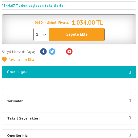
*344,67 TL den başlayan taksitlerle!
1.034,00 TL
%60 İndirimli Fiyatı:
Sepete Ekle
Sosyal Medya'da Paylaş:
Ürün Bilgisi
Yorumlar
Taksit Seçenekleri
Bu ürüne ilk yorumu siz yapın!
Önerileriniz