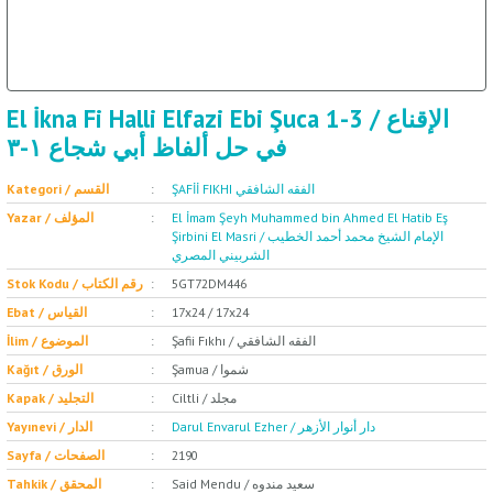
El İkna Fi Halli Elfazi Ebi Şuca 1-3 / الإقناع
في حل ألفاظ أبي شجاع ١-٣
ŞAFİİ FIKHI الفقه الشافقي
Kategori / القسم
Yazar / المؤلف
El İmam Şeyh Muhammed bin Ahmed El Hatib Eş
Şirbini El Masri / الإمام الشيخ محمد أحمد الخطيب
الشربيني المصري
Stok Kodu / رقم الكتاب
5GT72DM446
Ebat / القياس
17x24 / 17x24
Şafii Fıkhı / الفقه الشافقي
İlim / الموضوع
Şamua / شموا
Kağıt / الورق
Ciltli / مجلد
Kapak / التجليد
Darul Envarul Ezher / دار أنوار الأزهر
Yayınevi / الدار
Sayfa / الصفحات
2190
Said Mendu / سعيد مندوه
Tahkik / المحقق