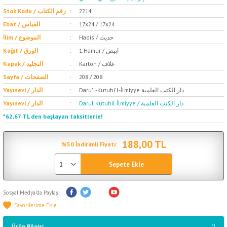
Stok Kodu / رقم الكتاب
2214
Ebat / القياس
17x24 / 17x24
Hadis / حديث
İlim / الموضوع
1.Hamur / ابيض
Kağıt / الورق
Karton / غلاف
Kapak / التجليد
Sayfa / الصفحات
208 / 208
Daru'l-Kutubi'l-İlmiyye دار الكتب العلمية
Yayınevi / الدار
Darul Kutubil İlmiyye / دار الكتب العلمية
Yayınevi / الدار
*62,67 TL den başlayan taksitlerle!
188,00 TL
%50 İndirimli Fiyatı:
Sepete Ekle
Sosyal Medya'da Paylaş:
Ürün Bilgisi