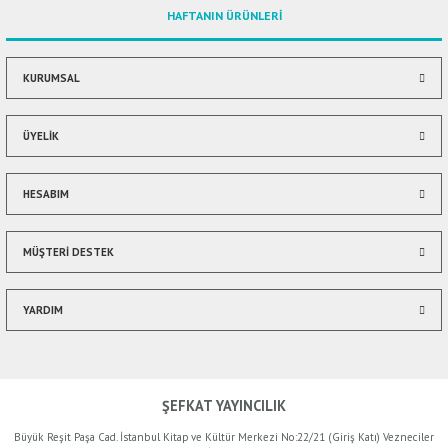
HAFTANIN ÜRÜNLERİ
Ürün bilgilerinde hatalar bulunuyor.
Ürün fiyatı diğer sitelerden daha pahalı.
Bu ürüne benzer farklı alternatifler olmalı.
KURUMSAL
ÜYELİK
HESABIM
Gönder
MÜŞTERİ DESTEK
YARDIM
ŞEFKAT YAYINCILIK
Büyük Reşit Paşa Cad. İstanbul Kitap ve Kültür Merkezi No:22/21 (Giriş Katı) Vezneciler