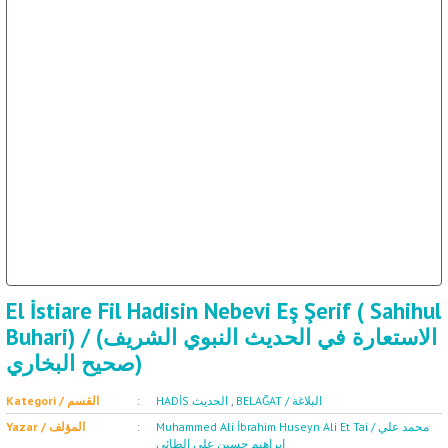
ال
İ / علم الإجتماع
El İstiare Fil Hadisin Nebevi Eş Şerif ( Sahihul
Buhari) / (الاستعارة في الحديث النبوي الشريف
(صحيح البخاري
Kategori / القسم
HADİS الحديث
,
BELAĞAT / البلاغة
Muhammed Ali İbrahim Huseyn Ali Et Tai / محمد علي
Yazar / المؤلف
إبراهيم حسين علي الطائي