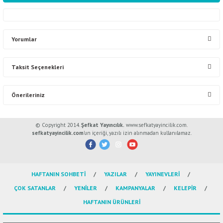
Yorumlar
Taksit Seçenekleri
Bu ürüne ilk yorumu siz yapın!
Önerileriniz
Yorum Yaz
Bu ürünün fiyat bilgisi, resim, ürün açıklamalarında ve diğer konularda
© Copyright 2014.
Şefkat Yayıncılık.
www.sefkatyayincilik.com.
yetersiz gördüğünüz noktaları öneri formunu kullanarak tarafımıza
sefkatyayincilik.com
’un içeriği, yazılı izin alınmadan kullanılamaz.
iletebilirsiniz.
Görüş ve önerileriniz için teşekkür ederiz.
HAFTANIN SOHBETİ
YAZILAR
YAYINEVLERİ
Ürün resmi kalitesiz, bozuk veya görüntülenemiyor.
ÇOK SATANLAR
YENİLER
KAMPANYALAR
KELEPİR
Ürün açıklamasında eksik bilgiler bulunuyor.
HAFTANIN ÜRÜNLERİ
Ürün bilgilerinde hatalar bulunuyor.
Ürün fiyatı diğer sitelerden daha pahalı.