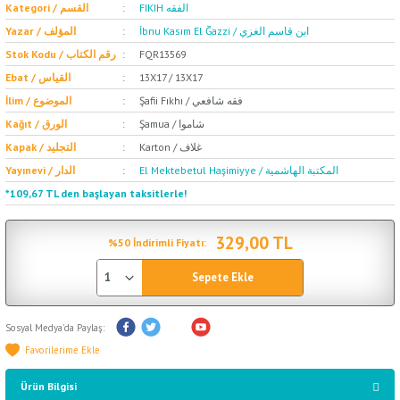
FIKIH الفقه
Kategori / القسم
İbnu Kasım El Ğazzi / ابن قاسم الغزي
Yazar / المؤلف
Stok Kodu / رقم الكتاب
FQR13569
Ebat / القياس
13X17 / 13X17
Şafii Fıkhı / فقه شافعي
İlim / الموضوع
Şamua / شاموا
Kağıt / الورق
Karton / غلاف
Kapak / التجليد
El Mektebetul Haşimiyye / المكتبة الهاشمية
Yayınevi / الدار
*109,67 TL den başlayan taksitlerle!
329,00 TL
%50 İndirimli Fiyatı:
Sepete Ekle
Sosyal Medya'da Paylaş:
Ürün Bilgisi