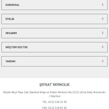
Bu ürüne benzer farklı alternatifler olmalı.
KURUMSAL
ÜYELİK
HESABIM
Gönder
MÜŞTERİ DESTEK
YARDIM
ŞEFKAT YAYINCILIK
Büyük Reşit Paşa Cad. İstanbul Kitap ve Kültür Merkezi No:22/21 (Giriş Katı) Vezneciler
/ İstanbul
TEL:
0212 528 15 30
FAX:
0212 528 03 42