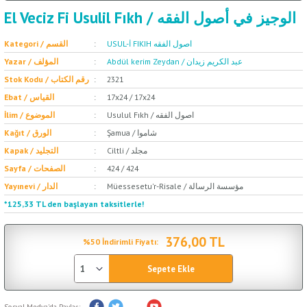
El Veciz Fi Usulil Fıkh / الوجيز في أصول الفقه
USUL-İ FIKIH اصول الفقه
Kategori / القسم
Abdül kerim Zeydan / عبد الكريم زيدان
Yazar / المؤلف
Stok Kodu / رقم الكتاب
2321
Ebat / القياس
17x24 / 17x24
Usulul Fıkh / اصول الفقه
İlim / الموضوع
Şamua / شاموا
Kağıt / الورق
Ciltli / مجلد
Kapak / التجليد
Sayfa / الصفحات
424 / 424
Müessesetu'r-Risale / مؤسسة الرسالة
Yayınevi / الدار
*125,33 TL den başlayan taksitlerle!
376,00 TL
%50 İndirimli Fiyatı:
Sepete Ekle