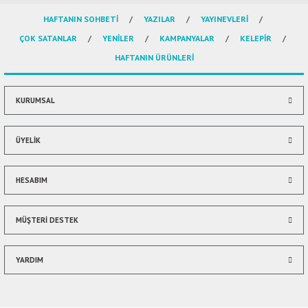
HAFTANIN SOHBETİ
YAZILAR
YAYINEVLERİ
Ürün resmi kalitesiz, bozuk veya görüntülenemiyor.
ÇOK SATANLAR
YENİLER
KAMPANYALAR
KELEPİR
Ürün açıklamasında eksik bilgiler bulunuyor.
HAFTANIN ÜRÜNLERİ
Ürün bilgilerinde hatalar bulunuyor.
Ürün fiyatı diğer sitelerden daha pahalı.
Bu ürüne benzer farklı alternatifler olmalı.
KURUMSAL
ÜYELİK
HESABIM
Gönder
MÜŞTERİ DESTEK
YARDIM