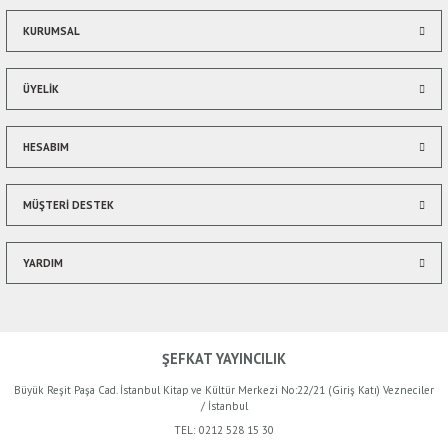
Bu ürüne benzer farklı alternatifler olmalı.
KURUMSAL
ÜYELİK
HESABIM
Gönder
MÜŞTERİ DESTEK
YARDIM
ŞEFKAT YAYINCILIK
Büyük Reşit Paşa Cad. İstanbul Kitap ve Kültür Merkezi No:22/21 (Giriş Katı) Vezneciler
/ İstanbul
TEL:
0212 528 15 30