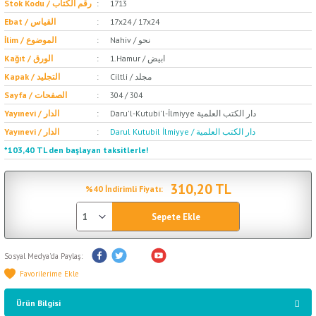
Stok Kodu / رقم الكتاب
1713
Ebat / القياس
17x24 / 17x24
Nahiv / نحو
İlim / الموضوع
1.Hamur / ابيض
Kağıt / الورق
Ciltli / مجلد
Kapak / التجليد
Sayfa / الصفحات
304 / 304
Daru'l-Kutubi'l-İlmiyye دار الكتب العلمية
Yayınevi / الدار
Darul Kutubil İlmiyye / دار الكتب العلمية
Yayınevi / الدار
*103,40 TL den başlayan taksitlerle!
310,20 TL
%40 İndirimli Fiyatı:
Sepete Ekle
Sosyal Medya'da Paylaş:
Ürün Bilgisi