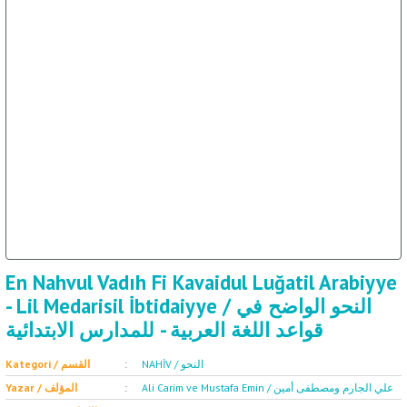
ال
İ / علم الإجتماع
En Nahvul Vadıh Fi Kavaidul Luğatil Arabiyye
- Lil Medarisil İbtidaiyye / النحو الواضح في
قواعد اللغة العربية - للمدارس الابتدائية
NAHİV / النحو
Kategori / القسم
Ali Carim ve Mustafa Emin / علي الجارم ومصطفى أمين
Yazar / المؤلف