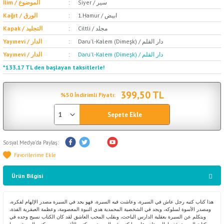
Siyer / سير
İlim / الموضوع
1.Hamur / ابيض
Kağıt / الورق
Ciltli / مجلد
Kapak / التجليد
Daru'l-Kalem (Dimeşk) / دار القلم
Yayınevi / الدار
Daru'l-Kalem (Dimeşk) / دار القلم
Yayınevi / الدار
*133,17 TL den başlayan taksitlerle!
399,50 TL
%50 İndirimli Fiyatı:
Sepete Ekle
Sosyal Medya'da Paylaş:
Ürün Bilgisi
هذا كتاب كتبه رجل عاش في السيرة، وعاشت فيه السيرة، فهو يجد في السيرة مصدر الإلهام لفكره،
ومصدر الأسوة لسلوكه، ويجد في الشخصية المحمدية هدي النبوة المعصومة، وعظمة العبقرية الفذة،
ويتكلم عن السيرة بعقلية الدارس الباحث، وبقلب المحب العاشق. لقد كان الكتاب نسيج وحده في