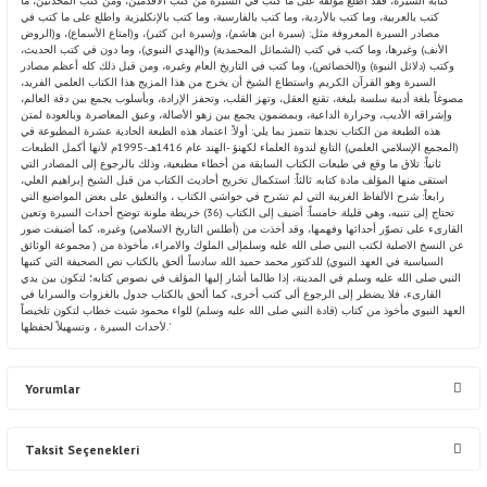
كتابة السيرة، فقد اطلع مؤلفه على ما كتب في السيرة من كتب الأقدمين، ومن كتب المحدثين، ما
كتب بالعربية، وما كتب بالأردية، وما كتب بالفارسية، وما كتب بالإنكليزية. واطلع على ما كتب في
مصادر السيرة المعروفة مثل: (سيرة ابن هاشم)، و(سيرة ابن كثير)، و(امتاع الأسماع)، و(الروض
الأنف) وغيرها، وما كتب في كتب (الشمائل المحمدية) و(الهدي النبوي)، وما دون في كتب الحديث،
وكتب (دلائل النبوة) و(الخصائص)، وما كتب في التاريخ العام وغيره، ومن قبل ذلك كله أعظم مصادر
السيرة وهو القرآن الكريم. واستطاع الشيخ أن يخرج من هذا المزيج هذا الكتاب العلمي الفريد،
مصوغاً بلغة أدبية سلسة بليغة، تقنع العقل، وتهز القلب، وتحفز الإرادة، وبأسلوب يجمع بين دقة العالم،
وإشراقه الأديب، وحرارة الداعية، وبمضمون يجمع بين زهو الأصالة، وعبق المعاصرة. وبالعودة لمتن
هذه الطبعة من الكتاب نجدها تتميز بما يلي: أولاً: اعتماد هذه الطبعة الحادية عشرة المطبوعة في
(المجمع الإسلامي العلمي) التابع لندوة العلماء لكهنؤ -الهند عام 1416هـ-1995م لأنها أكمل الطبعات.
ثانياً: تلاق ما وقع في طبعات الكتاب السابقة من أخطاء مطبعية، وذلك بالرجوع إلى المصادر التي
استقى منها المؤلف مادة كتابه. ثالثاً: استكمال تخريج أحاديث الكتاب من قبل الشيخ إبراهيم العلي،
رابعاً: شرح الألفاظ الغريبة التي لم تشرح في حواشي الكتاب ، والتعليق على بعض المواضيع التي
تحتاج إلى تنبيه، وهي قليلة. خامساً: أضيف إلى الكتاب (36) خريطة ملونة توضح أحداث السيرة وتعين
القارىء على تصوّر أحداثها وفهمها، وقد أخذت من (أطلس التاريخ الاسلامي) وغيره، كما أضيفت صور
عن النسخ الاصلية لكتب النبي صلى الله عليه وسلمإلى الملوك والامراء، مأخوذة من ( مجموعة الوثائق
السياسية في العهد النبوي) للدكتور محمد حميد الله. سادساً. ألحق بالكتاب نص الصحيفة التي كتبها
النبي صلى الله عليه وسلم في المدينة، إذا طالما أشار إليها المؤلف في نصوص كتابه؛ لتكون بين يدي
القارىء، فلا يضطر إلى الرجوع ألى كتب أخرى، كما ألحق بالكتاب جدول بالغزوات والسرايا في
العهد النبوي مأخوذ من كتاب (قادة النبي صلى الله عليه وسلم) للواء محمود شيت خطاب لتكون تلخيصاً
لأحداث السيرة ، وتسهيلاً لحفظها.'
Yorumlar
Taksit Seçenekleri
Bu ürüne ilk yorumu siz yapın!