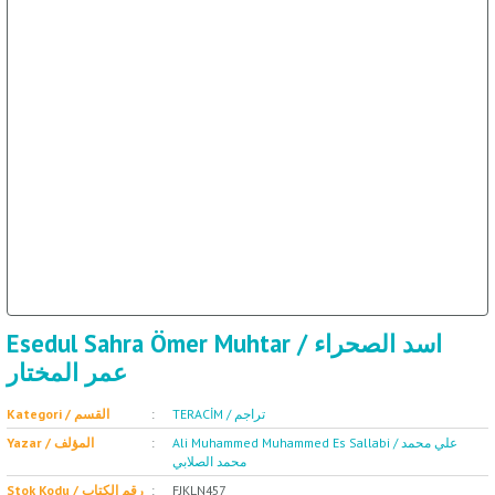
ال
İ / علم الإجتماع
Esedul Sahra Ömer Muhtar / اسد الصحراء
عمر المختار
TERACİM / تراجم
Kategori / القسم
Ali Muhammed Muhammed Es Sallabi / علي محمد
Yazar / المؤلف
محمد الصلابي
Stok Kodu / رقم الكتاب
FJKLN457