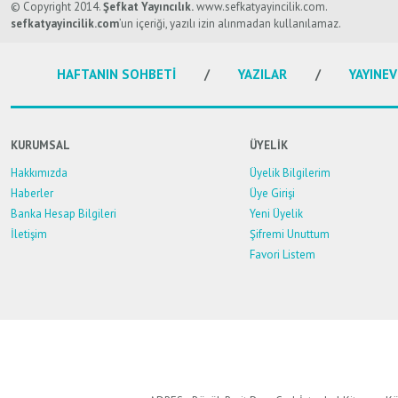
Görüş ve önerileriniz için teşekkür ederiz.
© Copyright 2014.
Şefkat Yayıncılık.
www.sefkatyayincilik.com.
sefkatyayincilik.com
’un içeriği, yazılı izin alınmadan kullanılamaz.
Ürün resmi kalitesiz, bozuk veya görüntülenemiyor.
HAFTANIN SOHBETİ
YAZILAR
YAYINEV
Ürün açıklamasında eksik bilgiler bulunuyor.
Ürün bilgilerinde hatalar bulunuyor.
Ürün fiyatı diğer sitelerden daha pahalı.
KURUMSAL
ÜYELİK
Bu ürüne benzer farklı alternatifler olmalı.
Hakkımızda
Üyelik Bilgilerim
Haberler
Üye Girişi
Banka Hesap Bilgileri
Yeni Üyelik
İletişim
Şifremi Unuttum
Favori Listem