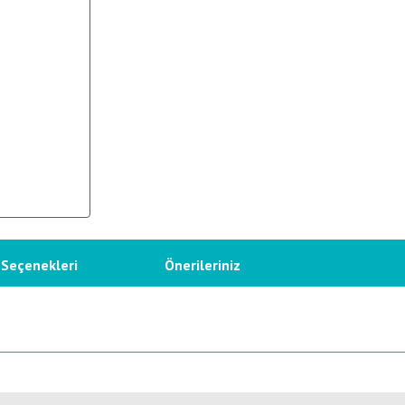
 Seçenekleri
Önerileriniz
etersiz gördüğünüz noktaları öneri formunu kullanarak tarafımıza iletebilirsiniz.