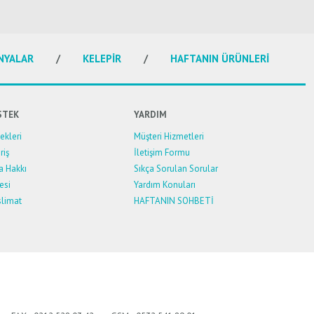
NYALAR
KELEPİR
HAFTANIN ÜRÜNLERİ
STEK
YARDIM
kleri
Müşteri Hizmetleri
riş
İletişim Formu
a Hakkı
Sıkça Sorulan Sorular
esi
Yardım Konuları
limat
HAFTANIN SOHBETİ