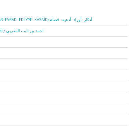
EZKAR- EVRAD- ED'İYYE- KASAİD/أذكار- أوراد- أدعية - قصائد
Ahmed Bin Sabit El Mağribi / احمد بن ثابت المغربي