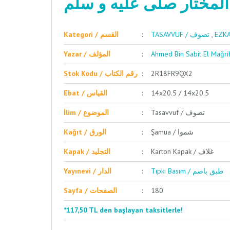
المختار صلى عليه و سلم
Kategori / القسم
TASAVVUF / تصوف
,
Yazar / المؤلف
Stok Kodu / رقم الكتاب
2R18FR9QX2
Ebat / القياس
14x20.5 / 14x20.5
Tasavvuf / تصوف
İlim / الموضوع
Şamua / شموا
Kağıt / الورق
Karton Kapak / غلاف
Kapak / التجليد
Tıpkı Basım / طبق باصم
Yayınevi / الدار
Sayfa / الصفحات
180
*117,50 TL den başlayan taksitlerle!