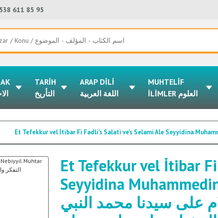
538 611 85 95
LAK
TARİH
ARAP DİLİ
MUHTELİF
İLİMLER العلوم
اللغة العربية
التأريخ
الا
Et Tefekkur vel İtibar Fi
Seyyidina Muhammedin Nebi
ام على سيدنا محمد النبي