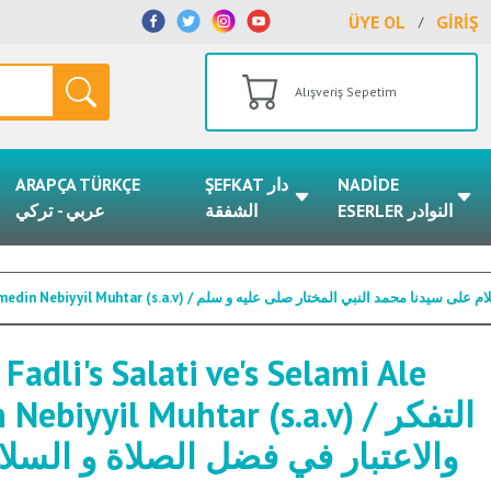
ÜYE OL
GİRİŞ
/
Alışveriş Sepetim
ARAPÇA TÜRKÇE
ŞEFKAT دار
NADİDE
ESERLER النوادر
الشفقة
عربي - تركي
Et Tefekkur vel İtibar Fi Fadli's Salati ve's Selami Ale Seyyidina Muhammedin Nebiyyil Muhtar (s.a.v) / سلم
 Fadli's Salati ve's Selami Ale
yyil Muhtar (s.a.v) / التفكر
والاعتبار في فضل الصلاة و السل