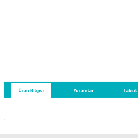
Ürün Bilgisi
Yorumlar
Taksit
Bu ürünün fiyat bilgisi, resim, ürün açıklamalarında ve diğer konularda y