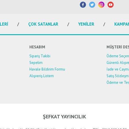
Bu ürüne ilk yorumu siz yapın!
Yorum Yaz
LERİ
ÇOK SATANLAR
YENİLER
KAMPA
HESABIM
MÜŞTERİ DE
Sipariş Takibi
Ödeme Seçene
Sepetim
Güvenli Alışve
Havale Bildirim Formu
İade ve Caym
Alışveriş Listem
Satış Sözleşm
Ödeme ve Tes
Gönder
ŞEFKAT YAYINCILIK