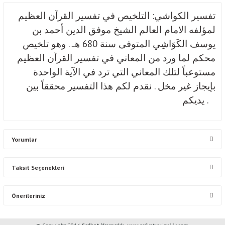
تفسير الكواشي: التلخيص في تفسير القرآن العظيم
لمؤلفه الامام العالم الشيخ موفق الدين أحمد بن
يوسف الكَوَاشِي المتوفى سنة 680 هـ . وهو تلخيص
محكم لما ورد من المعاني في تفسير القرآن العظيم
مستوعباً لتلك المعاني التي ترد في الآية الواحدة
بإيجاز غير مخل . نقدم لكم هذا التفسير محققاً بين
يديكم .
Yorumlar
Taksit Seçenekleri
Bu ürüne ilk yorumu siz yapın!
Önerileriniz
Yorum Yaz
Bu ürünün fiyat bilgisi, resim, ürün açıklamalarında ve diğer konularda