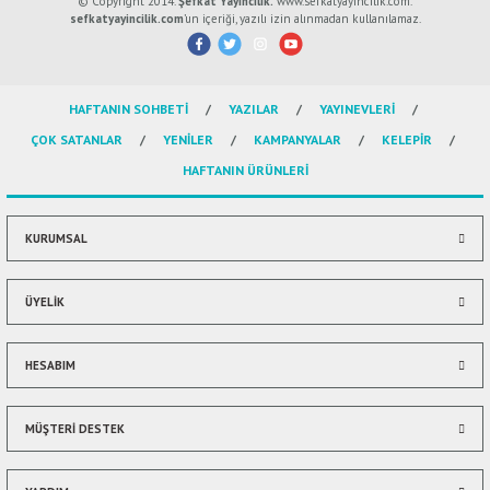
© Copyright 2014.
Şefkat Yayıncılık.
www.sefkatyayincilik.com.
yetersiz gördüğünüz noktaları öneri formunu kullanarak tarafımıza
sefkatyayincilik.com
’un içeriği, yazılı izin alınmadan kullanılamaz.
iletebilirsiniz.
Görüş ve önerileriniz için teşekkür ederiz.
HAFTANIN SOHBETİ
YAZILAR
YAYINEVLERİ
Ürün resmi kalitesiz, bozuk veya görüntülenemiyor.
ÇOK SATANLAR
YENİLER
KAMPANYALAR
KELEPİR
Ürün açıklamasında eksik bilgiler bulunuyor.
HAFTANIN ÜRÜNLERİ
Ürün bilgilerinde hatalar bulunuyor.
Ürün fiyatı diğer sitelerden daha pahalı.
Bu ürüne benzer farklı alternatifler olmalı.
KURUMSAL
ÜYELİK
HESABIM
Gönder
MÜŞTERİ DESTEK