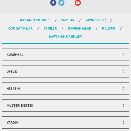
iletebilirsiniz.
Görüş ve önerileriniz için teşekkür ederiz.
HAFTANIN SOHBETİ
YAZILAR
YAYINEVLERİ
Ürün resmi kalitesiz, bozuk veya görüntülenemiyor.
ÇOK SATANLAR
YENİLER
KAMPANYALAR
KELEPİR
Ürün açıklamasında eksik bilgiler bulunuyor.
HAFTANIN ÜRÜNLERİ
Ürün bilgilerinde hatalar bulunuyor.
Ürün fiyatı diğer sitelerden daha pahalı.
Bu ürüne benzer farklı alternatifler olmalı.
KURUMSAL
ÜYELİK
HESABIM
Gönder
MÜŞTERİ DESTEK
YARDIM