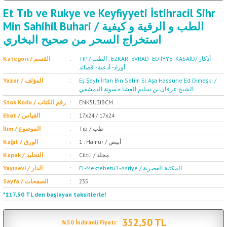
Et Tıb ve Rukye ve Keyfiyyeti İstihracil Sihr
Min Sahihil Buhari / الطب و الرقية و كيفية
استخراج السحر من صحيح البخاري
Kategori / القسم
TIP / الطب
,
EZKAR- EVRAD- ED'İYYE- KASAİD/أذكار-
أوراد- أدعية - قصائد
Yazar / المؤلف
Eş Şeyh İrfan Bin Selim El Aşa Hassune Ed Dimeşki /
الشيخ عرفان بن سليم العشا حسونة الدمشقي
Stok Kodu / رقم الكتاب
ENK5U3JBCM
Ebat / القياس
17x24 / 17x24
Tıp / طب
İlim / الموضوع
1 . Hamur / أبيض
Kağıt / الورق
Ciltli / مجلد
Kapak / التجليد
El-Mektebetu'l-Asriye / المكتبة العصرية
Yayınevi / الدار
Sayfa / الصفحات
235
*117,50 TL den başlayan taksitlerle!
352,50 TL
%50 İndirimli Fiyatı: