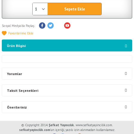
Sepete Ekle
Sosyal Medya'da Paylaş:
Ürün Bilgisi
Yorumlar
Taksit Seçenekleri
Bu ürüne ilk yorumu siz yapın!
Önerileriniz
Yorum Yaz
Bu ürünün fiyat bilgisi, resim, ürün açıklamalarında ve diğer konularda
© Copyright 2014.
Şefkat Yayıncılık.
www.sefkatyayincilik.com.
yetersiz gördüğünüz noktaları öneri formunu kullanarak tarafımıza
sefkatyayincilik.com
’un içeriği, yazılı izin alınmadan kullanılamaz.