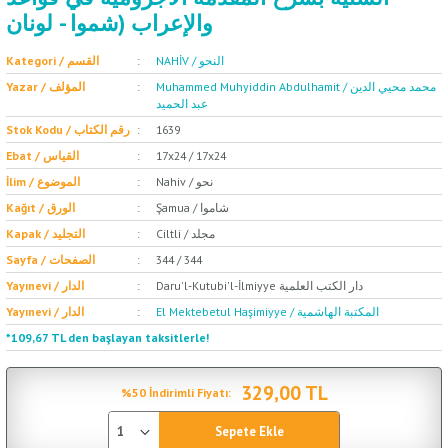
والإعراب (شموا - لونان
NAHİV / النحو
Kategori / القسم
Muhammed Muhyiddin Abdulhamit / محمد محيي الدين
Yazar / المؤلف
عبد الحميد
Stok Kodu / رقم الكتاب
1639
Ebat / القياس
17x24 / 17x24
Nahiv / نحو
İlim / الموضوع
Şamua / شاموا
Kağıt / الورق
Ciltli / مجلد
Kapak / التجليد
Sayfa / الصفحات
344 / 344
Daru'l-Kutubi'l-İlmiyye دار الكتب العلمية
Yayınevi / الدار
El Mektebetul Haşimiyye / المكتبة الهاشمية
Yayınevi / الدار
*109,67 TL den başlayan taksitlerle!
329,00 TL
%50 İndirimli Fiyatı:
Sepete Ekle