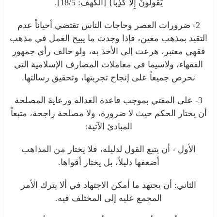
يَقُولُونَ إِلاّ كَذِباً}
[الكهف: 18/5].
2- ضرورات العصر وحاجات الناس تقتضي أحياناً عدم
التقيد بمذهب معين، فإذا وجدت ما يبيح العمل في مذهب
فقهي معتبر، هرعت إلى الأخذ به، ولو خالف رأي جمهور
الفقهاء، ولاسيما في معاملات المصارف الإسلامية التي
نحرص جميعاً على إنجاح تجربتها، وتحقيق رسالتها.
3- على المفتي بموجب قاعدة العدالة ورعاية المصلحة
أن يختار الحكم حيث لا ضرورة، ولا مصلحة راجحة، متبعاً
المبادئ الآتية:
الأول - أن يتبع القول لدليله، فلا يختار من المذاهب
أضعفها دليلاً، بل يختار أقواها.
الثاني: أن يجتهد ما أمكن الاجتهاد في ألا يترك الأمر
المجمع عليه إلى المختلف فيه.