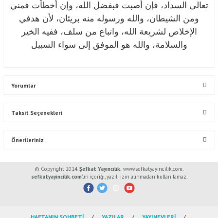
تعالى السداد، فإن أصبت فبفضل الله، وإن أخطأت فمني
ومن الشيطان، والله ورسوله منه بريئان، لأن هدفي
الإخلاص لشريعة الله، واتباع من سلف، ففيه الخير
والسلامة، والله هو الموفق إلى سواء السبيل
Yorumlar
Taksit Seçenekleri
Bu ürüne ilk yorumu siz yapın!
Önerileriniz
Yorum Yaz
Bu ürünün fiyat bilgisi, resim, ürün açıklamalarında ve diğer konularda
© Copyright 2014.
Şefkat Yayıncılık.
www.sefkatyayincilik.com.
yetersiz gördüğünüz noktaları öneri formunu kullanarak tarafımıza
sefkatyayincilik.com
’un içeriği, yazılı izin alınmadan kullanılamaz.
iletebilirsiniz.
Görüş ve önerileriniz için teşekkür ederiz.
HAFTANIN SOHBETİ
YAZILAR
YAYINEVLERİ