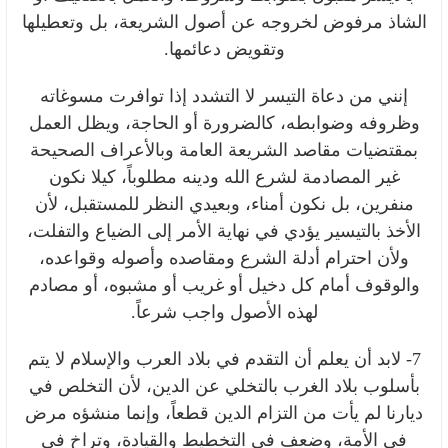
الشاذ مرفوض لخروجه عن أصول الشريعة، بل وتعطيلها
وتقويض دعائمها.
إنني من دعاة التيسر لا التشدد إذا توافرت مسوغاته
وظروفه وضوابطه، كالضرورة أو الحاجة، ويظل العمل
بمقتضيات مقاصد الشريعة العامة وبالأعراف الصحيحة
غير المصادمة لشرع الله ودينه مطلوباً، كيلا نكون
منفرين، بل نكون أمناء، وبعيدي النظر للمستقبل، لأن
الأخذ بالتيسير يؤدي في نهاية الأمر إلى الضياع والتفلت،
ولأن احترام أدلة الشرع ومقاصده وأصوله وقواعده،
والوقوف أمام كل دخيل أو غريب أو مشبوه، أو مصادم
لهذه الأصول واجب شرعاً.
7- لابد أن يعلم أن التقدم في بلاد العرب والإسلام لا يتم
بأسلوب بلاد الغرب بالتخلي عن الدين، لأن التخلص في
ديارنا لم يأت من التزام الدين قطعاً، وإنما منشؤه مرض
في الأمة، وضعف في التخطيط والقيادة، وتراخٍ في