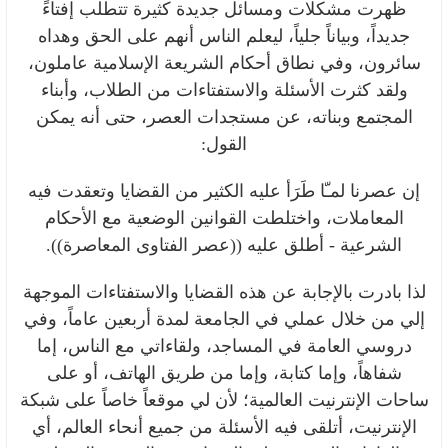
ظهرت مشكلات ومسائل جديدة كثيرة تتطلب إفتاءً
جديداً، وبياناً جلياً، ليعلم الناس أنهم على الحق وهداه
سائرون، وفي نطاق أحكام الشريعة الإسلامية عاملون،
ولقد كثرت الأسئلة والاستفتاءات من الطلاب، وأبناء
المجتمع وبناته، عن مستجدات العصر، حتى أنه يمكن
القول:
إن عصرنا لمـّا طَرَأ عليه الكثير من القضايا وتعقدت فيه
المعاملات، واختلطت القوانين الوضعية مع الأحكام
الشرعية - أطلق عليه ((عصر الفتاوى المعاصرة)).
لذا بادرت بالإجابة عن هذه القضايا والاستفتاءات الموجهة
إلي من خلال عملي في الجامعة لمدة أربعين عاماً، وفي
دروسي العامة في المساجد، ولقاءاتي مع الناس، إما
شفاهاً، وإما كتابة، وإما من طريق الهاتف، أو على
ساحات الإنترنيت العالمية؛ لأن لي موقعاً خاصاً على شبكة
الإنترنيت، أتلقى فيه الأسئلة من جميع أنحاء العالم، أي