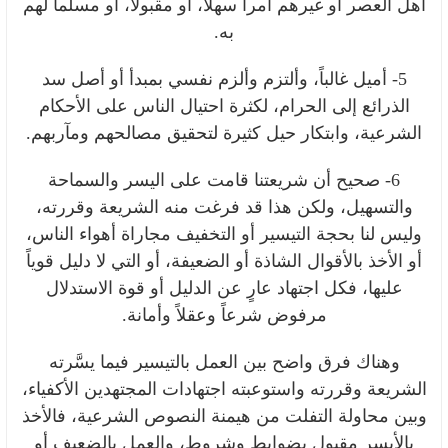
أهل العصر أو غيرهم أمراً سهلاً، أو مقبولاً، أو مسلَّماً لهم
به.
5- أميل غالباً، وألتزم وألزم نفسي بمبدأ أو أصل سد
الذرائع إلى الحرام، لكثرة احتيال الناس على الأحكام
الشرعية، وابتكار حيل كثيرة لتحقيق مصالحهم ومآربهم.
6- صحيح أن شريعتنا قامت على اليسر والسماحة
والتسهيل، ولكن هذا قد فرغت منه الشريعة وقررته،
وليس لنا بحجة التيسير أو التخفيف مجاراة أهواء الناس،
أو الأخذ بالأقوال الشاذة أو الضعيفة، أو التي لا دليل قوياً
عليها، فكل اجتهاد عارٍ عن الدليل أو قوة الاستدلال
مرفوض شرعاً وعقلاً وأمانة.
وهناك فرق واضح بين العمل بالتيسير فيما يسَّرته
الشريعة وقررته واستوعبته اجتهادات المجتهدين الأكفياء،
وبين محاولة التفلت من هيمنة النصوص الشرعية، فالأخذ
بالأيسر مقبول بضوابط وشروط، والعمل بالضعيف أو