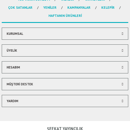
Ürün resmi kalitesiz, bozuk veya görüntülenemiyor.
ÇOK SATANLAR
YENİLER
KAMPANYALAR
KELEPİR
Ürün açıklamasında eksik bilgiler bulunuyor.
HAFTANIN ÜRÜNLERİ
Ürün bilgilerinde hatalar bulunuyor.
Ürün fiyatı diğer sitelerden daha pahalı.
Bu ürüne benzer farklı alternatifler olmalı.
KURUMSAL
ÜYELİK
HESABIM
Gönder
MÜŞTERİ DESTEK
YARDIM
ŞEFKAT YAYINCILIK