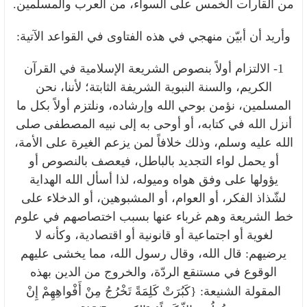
من القارات الخمس على السواء، من العرب والمسلمين.
وأريد أن أبيّن منهجي في هذه الفتاوى في القواعد الآتية:
1- الالتزام أولاً بنصوص الشريعة الإسلامية في القرآن
الكريم، والسنة النبوية الشريفة الثابتة؛ لأننا، نحن
المسلمين، نؤمن بوحي الله وإرشاده، ونلتزم أولاً بكل ما
أنزل الله في كتابه، أو أوحى به إلى نبيه المصطفى صلى
الله عليه وسلم، وذلك خلافاً لمن يزعم الغيرة على الأمة،
أو يحمل لواء التجديد بالباطل، فيعصف بالنصوص أو
يؤولها على وفق هواه وميوله، لذا أسأل الله الهداية
لشّذاذ الفكر، أو العوام، أو المشبوهين، أو الدخلاء على
خط الشريعة وهم غرباء عنها بسبب اختصاصهم في علوم
لغوية أو اجتماعية أو قانونية أو اقتصادية، وكأنه لا
يرضيهم: قال الله، وقال رسول الله، مما يخشى عليهم
الوقوع في مستنقع الردّة، والخروج من الدين بهذه
المقولة الشنيعة:
{كَبُرَتْ كَلِمَةً تَخْرُجُ مِنْ أَفْواهِهِمْ إِنْ