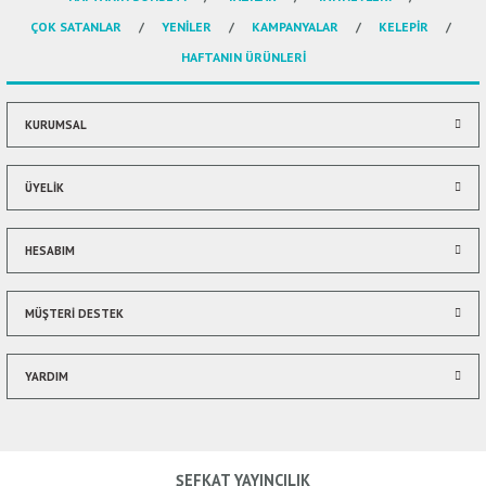
ÇOK SATANLAR
YENİLER
KAMPANYALAR
KELEPİR
Ürün açıklamasında eksik bilgiler bulunuyor.
HAFTANIN ÜRÜNLERİ
Ürün bilgilerinde hatalar bulunuyor.
Ürün fiyatı diğer sitelerden daha pahalı.
Bu ürüne benzer farklı alternatifler olmalı.
KURUMSAL
ÜYELİK
HESABIM
Gönder
MÜŞTERİ DESTEK
YARDIM
ŞEFKAT YAYINCILIK