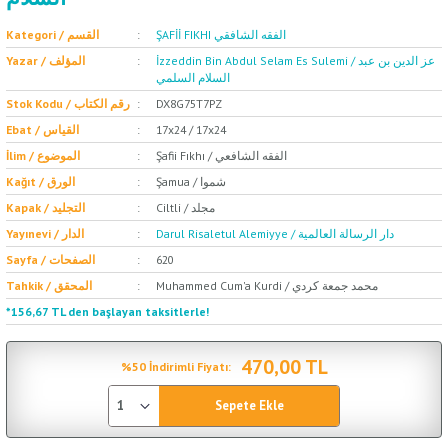
ŞAFİİ FIKHI الفقه الشافقي
Kategori / القسم
İzzeddin Bin Abdul Selam Es Sulemi / عز الدين بن عبد
Yazar / المؤلف
السلام السلمي
Stok Kodu / رقم الكتاب
DX8G75T7PZ
Ebat / القياس
17x24 / 17x24
Şafii Fıkhı / الفقه الشافعي
İlim / الموضوع
Şamua / شموا
Kağıt / الورق
Ciltli / مجلد
Kapak / التجليد
Darul Risaletul Alemiyye / دار الرسالة العالمية
Yayınevi / الدار
Sayfa / الصفحات
620
Muhammed Cum'a Kurdi / محمد جمعة كردي
Tahkik / المحقق
*156,67 TL den başlayan taksitlerle!
470,00 TL
%50 İndirimli Fiyatı:
Sepete Ekle