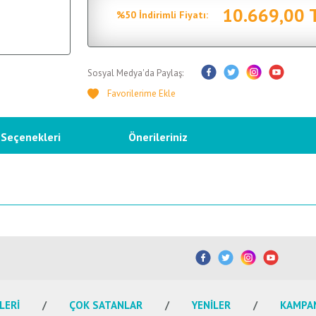
10.669,00 
%50 İndirimli Fiyatı:
Sosyal Medya'da Paylaş:
 Seçenekleri
Önerileriniz
etersiz gördüğünüz noktaları öneri formunu kullanarak tarafımıza iletebilirsiniz.
Bu ürüne ilk yorumu siz yapın!
Yorum Yaz
LERİ
ÇOK SATANLAR
YENİLER
KAMPA