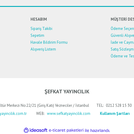
HESABIM
MÜŞTERİ DE
Sipariş Takibi
Ödeme Seçene
Sepetim
Güvenli Alışve
Havale Bildirim Formu
İade ve Caym
Alışveriş Listem
Satış Sözleşm
Ödeme ve Tes
Gönder
ŞEFKAT YAYINCILIK
ltür Merkezi No:22/21 (Giriş Katı) Vezneciler / İstanbul
TEL:
0212 528 15 30
ayincilik.com.tr
WEB:
www.sefkatyayincilik.com
Kullanım Şartları
ile
ideasoft
e-