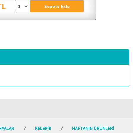
TL
Sepete Ekle
NYALAR
KELEPİR
HAFTANIN ÜRÜNLERİ