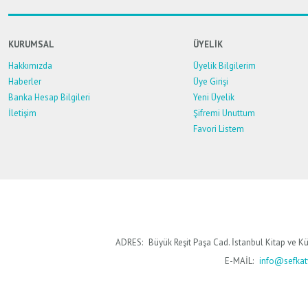
Ürün bilgilerinde hatalar bulunuyor.
Ürün fiyatı diğer sitelerden daha pahalı.
KURUMSAL
ÜYELİK
Bu ürüne benzer farklı alternatifler olmalı.
Hakkımızda
Üyelik Bilgilerim
Haberler
Üye Girişi
Banka Hesap Bilgileri
Yeni Üyelik
İletişim
Şifremi Unuttum
Favori Listem
ADRES:
Büyük Reşit Paşa Cad. İstanbul Kitap ve Kü
E-MAİL:
info@sefkaty