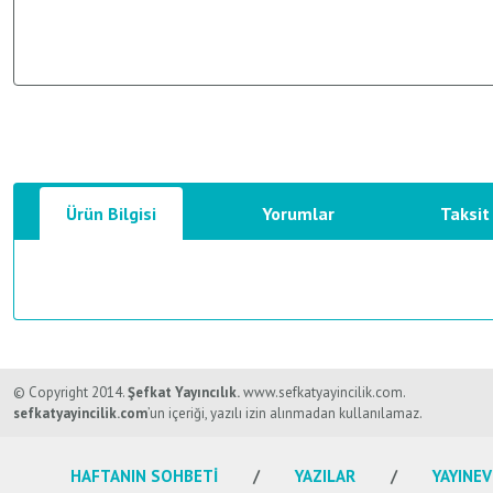
Ürün Bilgisi
Yorumlar
Taksit
Bu ürünün fiyat bilgisi, resim, ürün açıklamalarında ve diğer konularda y
Görüş ve önerileriniz için teşekkür ederiz.
© Copyright 2014.
Şefkat Yayıncılık.
www.sefkatyayincilik.com.
sefkatyayincilik.com
’un içeriği, yazılı izin alınmadan kullanılamaz.
Ürün resmi kalitesiz, bozuk veya görüntülenemiyor.
HAFTANIN SOHBETİ
YAZILAR
YAYINEV
Ürün açıklamasında eksik bilgiler bulunuyor.