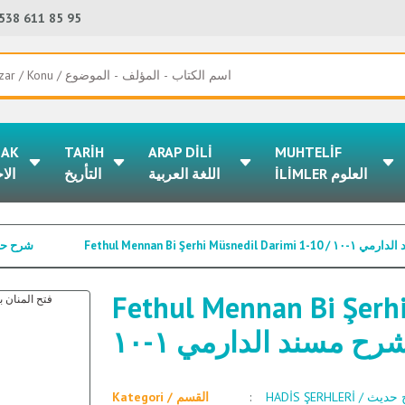
538 611 85 95
LAK
TARİH
ARAP DİLİ
MUHTELİF
İLİMLER العلوم
اللغة العربية
التأريخ
الا
Fethul Mennan Bi Şerhi M
HLERİ / شرح حديث
Fethul Mennan Bi Şerhi 
رح مسند الدارمي ١-١٠
HADİS ŞERHLERİ 
Kategori / القسم