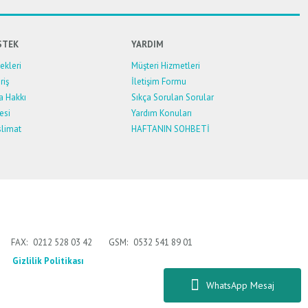
STEK
YARDIM
kleri
Müşteri Hizmetleri
riş
İletişim Formu
a Hakkı
Sıkça Sorulan Sorular
esi
Yardım Konuları
limat
HAFTANIN SOHBETİ
FAX:
0212 528 03 42
GSM:
0532 541 89 01
Gizlilik Politikası
WhatsApp Mesaj