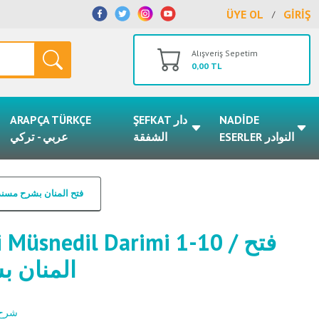
ÜYE OL
GİRİŞ
/
Alışveriş Sepetim
0,00 TL
ARAPÇA TÜRKÇE
ŞEFKAT دار
NADİDE
ESERLER النوادر
الشفقة
عربي - تركي
üsnedil Darimi 1-10 / فتح المنان بشرح مسند الدارمي ١-١٠
Müsnedil Darimi 1-10 / فتح
المنان بش
/ شرح حديث