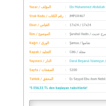
Yazar / المؤلف
Stok Kodu / رقم الكتاب
JMPUX467
Ebat / القياس
17x24 / 17x24
Şuruhul Hadis /  حديث
İlim / الموضوع
Şamua / شاموا
Kağıt / الورق
Ciltli / مجلد
Kapak / التجليد
Yayınevi / الدار
Sayfa / الصفحات
5200
Tahkik / المحقق
*3.556,33 TL den başlayan taksitlerle!