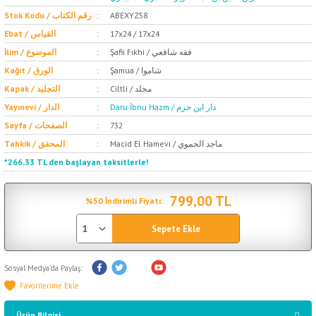
Stok Kodu / رقم الكتاب
ABEXYZ58
Ebat / القياس
17x24 / 17x24
Şafii Fıkhi / فقه شافعي
İlim / الموضوع
Şamua / شاموا
Kağıt / الورق
Ciltli / مجلد
Kapak / التجليد
Daru İbnu Hazm / دار ابن حزم
Yayınevi / الدار
Sayfa / الصفحات
732
Macid El Hamevi / ماجد الحموي
Tahkik / المحقق
*266,33 TL den başlayan taksitlerle!
799,00 TL
%50 İndirimli Fiyatı:
Sepete Ekle
Sosyal Medya'da Paylaş:
Ürün Bilgisi