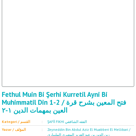
ال
İ / علم الإجتماع
Fethul Muin Bi Şerhi Kurretil Ayni Bi
Muhimmatil Din 1-2 / فتح المعين بشرح قرة
العين بمهمات الدين ١-٢
ŞAFİİ FIKHI الفقه الشافقي
Kategori / القسم
Yazar / المؤلف
Zeyneddin Bin Abdul Aziz El Muabberi El Mellibari /
زين الدين بن عبد العزيز المعبري المليباري