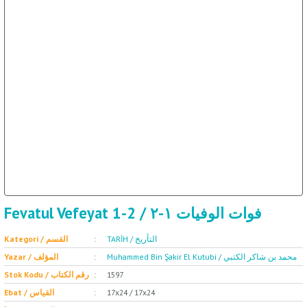
ال
İ / علم الإجتماع
Fevatul Vefeyat 1-2 / فوات الوفيات ١-٢
TARİH / التأريخ
Kategori / القسم
Muhammed Bin Şakir El Kutubi / محمد بن شاكر الكتبي
Yazar / المؤلف
Stok Kodu / رقم الكتاب
1597
Ebat / القياس
17x24 / 17x24