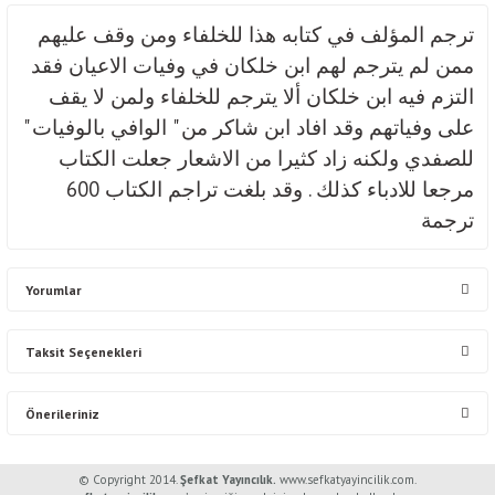
ترجم المؤلف في كتابه هذا للخلفاء ومن وقف عليهم
ممن لم يترجم لهم ابن خلكان في وفيات الاعيان فقد
التزم فيه ابن خلكان ألا يترجم للخلفاء ولمن لا يقف
على وفياتهم وقد افاد ابن شاكر من " الوافي بالوفيات "
للصفدي ولكنه زاد كثيرا من الاشعار جعلت الكتاب
مرجعا للادباء كذلك . وقد بلغت تراجم الكتاب 600
ترجمة
Yorumlar
Taksit Seçenekleri
Bu ürüne ilk yorumu siz yapın!
Önerileriniz
Yorum Yaz
Bu ürünün fiyat bilgisi, resim, ürün açıklamalarında ve diğer konularda
© Copyright 2014.
Şefkat Yayıncılık.
www.sefkatyayincilik.com.
yetersiz gördüğünüz noktaları öneri formunu kullanarak tarafımıza