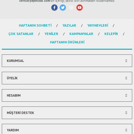
sefkatyayincilik.com
’un içeriği, yazılı izin alınmadan kullanılamaz.
iletebilirsiniz.
Görüş ve önerileriniz için teşekkür ederiz.
HAFTANIN SOHBETİ
YAZILAR
YAYINEVLERİ
Ürün resmi kalitesiz, bozuk veya görüntülenemiyor.
ÇOK SATANLAR
YENİLER
KAMPANYALAR
KELEPİR
Ürün açıklamasında eksik bilgiler bulunuyor.
HAFTANIN ÜRÜNLERİ
Ürün bilgilerinde hatalar bulunuyor.
Ürün fiyatı diğer sitelerden daha pahalı.
Bu ürüne benzer farklı alternatifler olmalı.
KURUMSAL
ÜYELİK
HESABIM
Gönder
MÜŞTERİ DESTEK
YARDIM