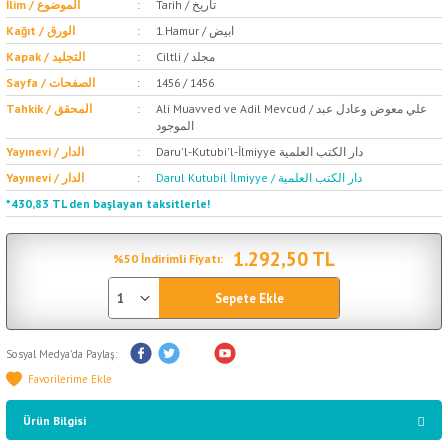
Tarih / تاريخ
İlim / الموضوع
1.Hamur / ابيض
Kağıt / الورق
Ciltli / مجلد
Kapak / التجليد
Sayfa / الصفحات
1456 / 1456
Ali Muavved ve Adil Mevcud / علي معوض وعادل عبد
Tahkik / المحقق
الموجود
Daru'l-Kutubi'l-İlmiyye دار الكتب العلمية
Yayınevi / الدار
Darul Kutubil İlmiyye / دار الكتب العلمية
Yayınevi / الدار
*430,83 TL den başlayan taksitlerle!
1.292,50 TL
%50 İndirimli Fiyatı:
Sepete Ekle
Sosyal Medya'da Paylaş:
Ürün Bilgisi