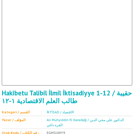
ال
İ / علم الإجتماع
Hakibetu Talibil İlmil İktisadiyye 1-12 / حقيبة
طالب العلم الاقتصادية ١-١٢
İKTİSAD / الاقتصاد
Kategori / القسم
Ali Muhyiddin El Karadaği / الدكتور علي محي الدين
Yazar / المؤلف
القره داغي
Stok Kodu / رقم الكتاب
EGMSUWY9