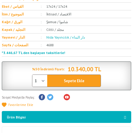
Ebat / القياس
17x24 / 17x24
İktisad / الاقتصاد
İlim / الموضوع
Şamua / شاموا
Kağıt / الورق
Ciltli / مجلد
Kapak / التجليد
Nida Yayıncılık / دار النداء
Yayınevi / الدار
Sayfa / الصفحات
4688
*3.446,67 TL den başlayan taksitlerle!
10.340,00 TL
%50 İndirimli Fiyatı:
Sepete Ekle
Sosyal Medya'da Paylaş:
Ürün Bilgisi