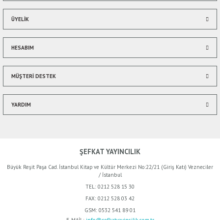
ÜYELİK
HESABIM
Gönder
MÜŞTERİ DESTEK
YARDIM
ŞEFKAT YAYINCILIK
Büyük Reşit Paşa Cad. İstanbul Kitap ve Kültür Merkezi No:22/21 (Giriş Katı) Vezneciler
/ İstanbul
TEL:
0212 528 15 30
FAX:
0212 528 03 42
GSM:
0532 541 89 01