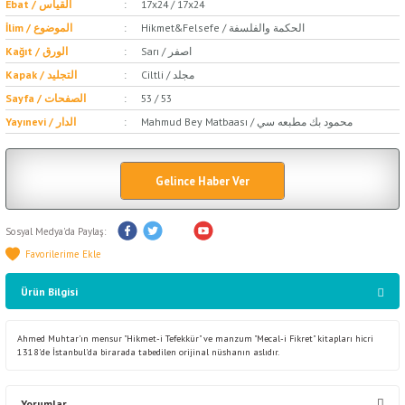
Ebat / القياس
17x24 / 17x24
Hikmet&Felsefe / الحكمة والفلسفة
İlim / الموضوع
Sarı / اصفر
Kağıt / الورق
Ciltli / مجلد
Kapak / التجليد
Sayfa / الصفحات
53 / 53
Mahmud Bey Matbaası / محمود بك مطبعه سي
Yayınevi / الدار
Gelince Haber Ver
Sosyal Medya'da Paylaş:
Ürün Bilgisi
Ahmed Muhtar'ın mensur "Hikmet-i Tefekkür" ve manzum "Mecal-i Fikret" kitapları hicri
1318'de İstanbul'da birarada tabedilen orijinal nüshanın aslıdır.
Yorumlar