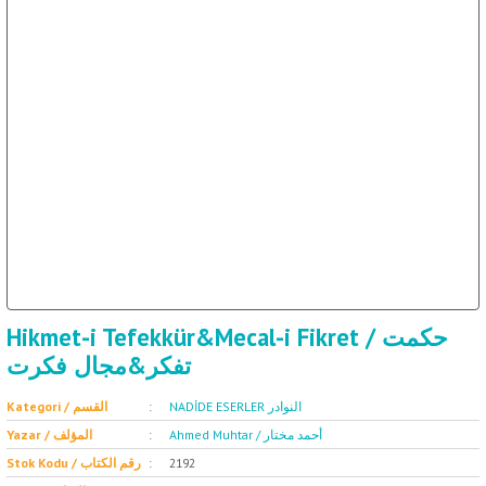
ال
İ / علم الإجتماع
Hikmet-i Tefekkür&Mecal-i Fikret / حكمت
تفكر&مجال فكرت
NADİDE ESERLER النوادر
Kategori / القسم
Ahmed Muhtar / أحمد مختار
Yazar / المؤلف
Stok Kodu / رقم الكتاب
2192