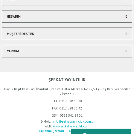
HESABIM
Gönder
MÜŞTERİ DESTEK
YARDIM
ŞEFKAT YAYINCILIK
Büyük Reşit Paşa Cad. İstanbul Kitap ve Kültür Merkezi No:22/21 (Giriş Katı) Vezneciler
/ İstanbul
TEL:
0212 528 15 30
FAX:
0212 528 03 42
GSM:
0532 541 89 01
E-MAİL:
info@sefkatyayincilik.com.tr
WEB:
www.sefkatyayincilik.com
Kullanım Şartları
Gizlilik Politikası