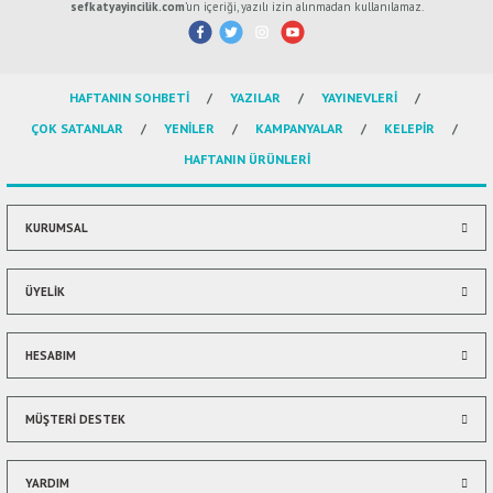
yetersiz gördüğünüz noktaları öneri formunu kullanarak tarafımıza
sefkatyayincilik.com
’un içeriği, yazılı izin alınmadan kullanılamaz.
iletebilirsiniz.
Görüş ve önerileriniz için teşekkür ederiz.
HAFTANIN SOHBETİ
YAZILAR
YAYINEVLERİ
Ürün resmi kalitesiz, bozuk veya görüntülenemiyor.
ÇOK SATANLAR
YENİLER
KAMPANYALAR
KELEPİR
Ürün açıklamasında eksik bilgiler bulunuyor.
HAFTANIN ÜRÜNLERİ
Ürün bilgilerinde hatalar bulunuyor.
Ürün fiyatı diğer sitelerden daha pahalı.
Bu ürüne benzer farklı alternatifler olmalı.
KURUMSAL
ÜYELİK
HESABIM
Gönder
MÜŞTERİ DESTEK
YARDIM