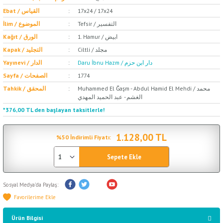
Ebat / القياس
17x24 / 17x24
Tefsir / التفسير
İlim / الموضوع
1. Hamur / ابيض
Kağıt / الورق
Ciltli / مجلد
Kapak / التجليد
Daru İbnu Hazm / دار ابن حزم
Yayınevi / الدار
Sayfa / الصفحات
1774
Muhammed El Ğaşm - Abdul Hamid El Mehdi / محمد
Tahkik / المحقق
الغشم - عبد الحميد المهدي
*376,00 TL den başlayan taksitlerle!
1.128,00 TL
%50 İndirimli Fiyatı:
Sepete Ekle
Sosyal Medya'da Paylaş:
Ürün Bilgisi