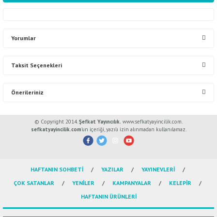
Yorumlar
Taksit Seçenekleri
Bu ürüne ilk yorumu siz yapın!
Önerileriniz
Yorum Yaz
Bu ürünün fiyat bilgisi, resim, ürün açıklamalarında ve diğer konularda
© Copyright 2014.
Şefkat Yayıncılık.
www.sefkatyayincilik.com.
yetersiz gördüğünüz noktaları öneri formunu kullanarak tarafımıza
sefkatyayincilik.com
’un içeriği, yazılı izin alınmadan kullanılamaz.
iletebilirsiniz.
Görüş ve önerileriniz için teşekkür ederiz.
HAFTANIN SOHBETİ
YAZILAR
YAYINEVLERİ
Ürün resmi kalitesiz, bozuk veya görüntülenemiyor.
ÇOK SATANLAR
YENİLER
KAMPANYALAR
KELEPİR
Ürün açıklamasında eksik bilgiler bulunuyor.
HAFTANIN ÜRÜNLERİ
Ürün bilgilerinde hatalar bulunuyor.
Ürün fiyatı diğer sitelerden daha pahalı.