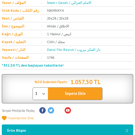
İmam-ı Gazali / الامام الغزالي
Yazar / المؤلف
Stok Kodu / رقم الكتاب
HJKMNXY4
Ebat / القياس
20x28 / 20x28
Ahlak / الاخلاق
İlim / الموضوع
1. Hamur / ابيض
Kağıt / الورق
Ciltli / مجلد
Kapak / التجليد
Darul Fikr Beyrut / دار الفكر بيروت
Yayınevi / الدار
Sayfa / الصفحات
1746
*352,50 TL den başlayan taksitlerle!
1.057,50 TL
%50 İndirimli Fiyatı:
Sepete Ekle
Sosyal Medya'da Paylaş:
Ürün Bilgisi