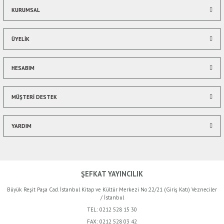
Bu ürüne benzer farklı alternatifler olmalı.
KURUMSAL
ÜYELİK
HESABIM
Gönder
MÜŞTERİ DESTEK
YARDIM
ŞEFKAT YAYINCILIK
Büyük Reşit Paşa Cad. İstanbul Kitap ve Kültür Merkezi No:22/21 (Giriş Katı) Vezneciler
/ İstanbul
TEL:
0212 528 15 30
FAX:
0212 528 03 42