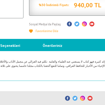
940,00 TL
%50 İndirimli Fiyatı:
Sosyal Medya'da Paylaş:
 Seçenekleri
Önerileriniz
وائد كثيرة فهو كتاب لا يستغني عنه العلماء والعامة . تكلم فيه الغزالي عن مجمل الآداب والأخل
حياء من الأخبار للحافظ العراقي، وتماما للنفع ألحقنا بالكتاب مجلدا خامسا يحتوي على ثلاثة 
etersiz gördüğünüz noktaları öneri formunu kullanarak tarafımıza iletebilirsiniz.
Bu ürüne ilk yorumu siz yapın!