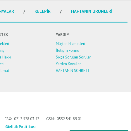
NYALAR
KELEPİR
HAFTANIN ÜRÜNLERİ
STEK
YARDIM
kleri
Müşteri Hizmetleri
riş
İletişim Formu
a Hakkı
Sıkça Sorulan Sorular
esi
Yardım Konuları
limat
HAFTANIN SOHBETİ
FAX:
0212 528 03 42
GSM:
0532 541 89 01
Gizlilik Politikası