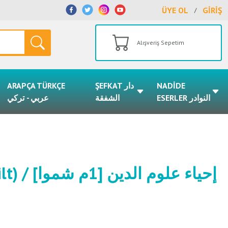
ÜYE OL
GİRİŞ
/
Alışveriş Sepetim
ARAPÇA TÜRKÇE
ŞEFKAT دار
NADİDE
ESERLER النوادر
الشفقة
عربي - تركي
إحياء علو]