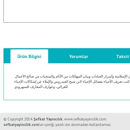
Ürün Bilgisi
Yorumlar
Taksit
اق الإسلامية وأسرار العبادات وبيان المهلكات من الأثام والمنجيات من صالح الأعمال
كتب تعريف الأحياء بفضائل الإحياء لابن شيخ العيدروس والإملاء عن إشكالات الإحياء
للغزالي، وعوارف المعارف للسهرودي
Bu ürünün fiyat bilgisi, resim, ürün açıklamalarında ve diğer konularda y
Görüş ve önerileriniz için teşekkür ederiz.
© Copyright 2014.
Şefkat Yayıncılık.
www.sefkatyayincilik.com.
sefkatyayincilik.com
’un içeriği, yazılı izin alınmadan kullanılamaz.