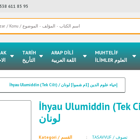
538 611 85 95
LAK
TARİH
ARAP DİLİ
MUHTELİF
İLİMLER العلوم
اللغة العربية
التأريخ
الا
İhyau Ulumiddin (Tek Cilt) / إحياء علوم الدين [1م شموا] لونان
İhyau Ulumiddin (Tek Cilt) / م الدين [1م شموا
لونان
TASAVVUF / تصوف
Kategori / القسم