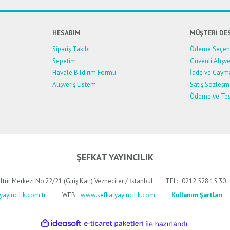
HESABIM
MÜŞTERİ DE
Sipariş Takibi
Ödeme Seçene
Sepetim
Güvenli Alışve
Havale Bildirim Formu
İade ve Caym
Alışveriş Listem
Satış Sözleşm
Ödeme ve Tes
Gönder
ŞEFKAT YAYINCILIK
ltür Merkezi No:22/21 (Giriş Katı) Vezneciler / İstanbul
TEL:
0212 528 15 30
ayincilik.com.tr
WEB:
www.sefkatyayincilik.com
Kullanım Şartları
ile
ideasoft
e-