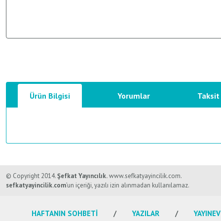
Ürün Bilgisi
Yorumlar
Taksit
Bu ürünün fiyat bilgisi, resim, ürün açıklamalarında ve diğer konularda y
Görüş ve önerileriniz için teşekkür ederiz.
© Copyright 2014.
Şefkat Yayıncılık.
www.sefkatyayincilik.com.
sefkatyayincilik.com
’un içeriği, yazılı izin alınmadan kullanılamaz.
Ürün resmi kalitesiz, bozuk veya görüntülenemiyor.
HAFTANIN SOHBETİ
YAZILAR
YAYINEV
Ürün açıklamasında eksik bilgiler bulunuyor.