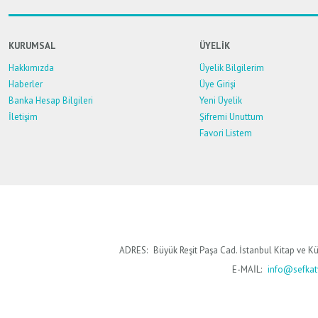
Ürün bilgilerinde hatalar bulunuyor.
Ürün fiyatı diğer sitelerden daha pahalı.
KURUMSAL
ÜYELİK
Bu ürüne benzer farklı alternatifler olmalı.
Hakkımızda
Üyelik Bilgilerim
Haberler
Üye Girişi
Banka Hesap Bilgileri
Yeni Üyelik
İletişim
Şifremi Unuttum
Favori Listem
ADRES:
Büyük Reşit Paşa Cad. İstanbul Kitap ve Kü
E-MAİL:
info@sefkaty