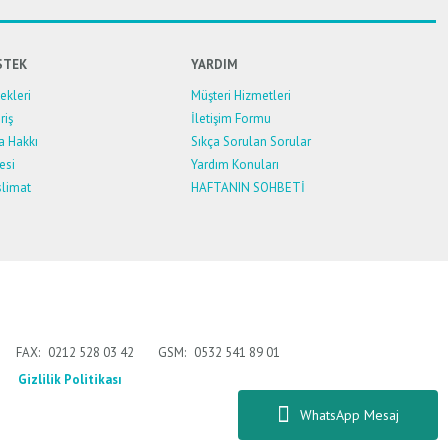
STEK
YARDIM
kleri
Müşteri Hizmetleri
riş
İletişim Formu
a Hakkı
Sıkça Sorulan Sorular
esi
Yardım Konuları
limat
HAFTANIN SOHBETİ
FAX:
0212 528 03 42
GSM:
0532 541 89 01
Gizlilik Politikası
WhatsApp Mesaj