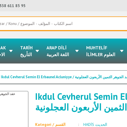
538 611 85 95
LAK
TARİH
ARAP DİLİ
MUHTELİF
İLİMLER العلوم
اللغة العربية
التأريخ
الا
Ikdul Cevherul Semin El Erbaunel Acluniyye / جوهر الثمين الأربعون العجلونية
Ikdul Cevherul Semin El 
لثمين الأربعون العجلونية
HADİS الحديث
Kategori / القسم