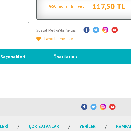
117,50 TL
%50 İndirimli Fiyatı:
Sosyal Medya'da Paylaş:
 Seçenekleri
Önerileriniz
etersiz gördüğünüz noktaları öneri formunu kullanarak tarafımıza iletebilirsiniz.
Bu ürüne ilk yorumu siz yapın!
Yorum Yaz
LERİ
ÇOK SATANLAR
YENİLER
KAMPA