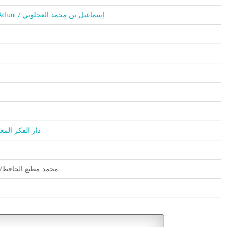
İsmail Bin Muhammed El Acluni / إسماعيل بن محمد العجلوني
ir El Muasır / دار الفكر المعاصر
Muhammed Muti El Hafız /محمد مطيع الحافظ