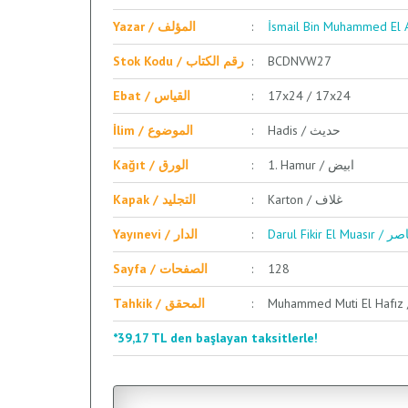
Yazar / المؤلف
Stok Kodu / رقم الكتاب
BCDNVW27
Ebat / القياس
17x24 / 17x24
Hadis / حديث
İlim / الموضوع
1. Hamur / ابيض
Kağıt / الورق
Karton / غلاف
Kapak / التجليد
Darul Fik
Yayınevi / الدار
Sayfa / الصفحات
128
Tahkik / المحقق
*39,17 TL den başlayan taksitlerle!