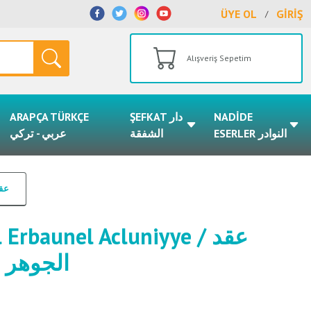
ÜYE OL
GİRİŞ
/
Alışveriş Sepetim
ARAPÇA TÜRKÇE
ŞEFKAT دار
NADİDE
ESERLER النوادر
الشفقة
عربي - تركي
عقد ال
Erbaunel Acluniyye / عقد
الجوهر ا