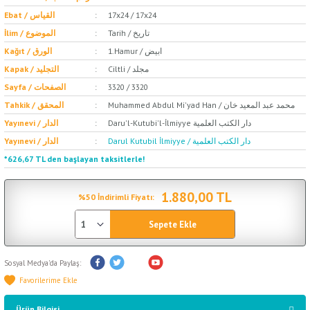
Ebat / القياس
17x24 / 17x24
Tarih / تاريخ
İlim / الموضوع
1.Hamur / ابيض
Kağıt / الورق
Ciltli / مجلد
Kapak / التجليد
Sayfa / الصفحات
3320 / 3320
Muhammed Abdul Mi'yad Han / محمد عبد المعيد خان
Tahkik / المحقق
Daru'l-Kutubi'l-İlmiyye دار الكتب العلمية
Yayınevi / الدار
Darul Kutubil İlmiyye / دار الكتب العلمية
Yayınevi / الدار
*626,67 TL den başlayan taksitlerle!
1.880,00 TL
%50 İndirimli Fiyatı:
Sepete Ekle
Sosyal Medya'da Paylaş:
Ürün Bilgisi