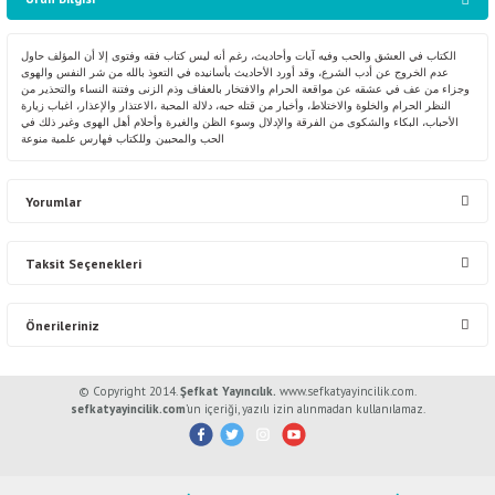
الكتاب في العشق والحب وفيه آيات وأحاديث، رغم أنه ليس كتاب فقه وفتوى إلا أن المؤلف حاول
عدم الخروج عن أدب الشرع، وقد أورد الأحاديث بأسانيده في التعوذ بالله من شر النفس والهوى
وجزاء من عف في عشقه عن مواقعة الحرام والافتخار بالعفاف وذم الزنى وفتنة النساء والتحذير من
النظر الحرام والخلوة والاختلاط، وأخبار من قتله حبه، دلالة المحبة ،الاعتذار والإعذار، اغباب زيارة
الأحباب، البكاء والشكوى من الفرقة والإدلال وسوء الظن والغيرة وأحلام أهل الهوى وغير ذلك في
الحب والمحبين. وللكتاب فهارس علمية منوعة
Yorumlar
Taksit Seçenekleri
Bu ürüne ilk yorumu siz yapın!
Önerileriniz
Yorum Yaz
Bu ürünün fiyat bilgisi, resim, ürün açıklamalarında ve diğer konularda
© Copyright 2014.
Şefkat Yayıncılık.
www.sefkatyayincilik.com.
yetersiz gördüğünüz noktaları öneri formunu kullanarak tarafımıza
sefkatyayincilik.com
’un içeriği, yazılı izin alınmadan kullanılamaz.
iletebilirsiniz.
Görüş ve önerileriniz için teşekkür ederiz.