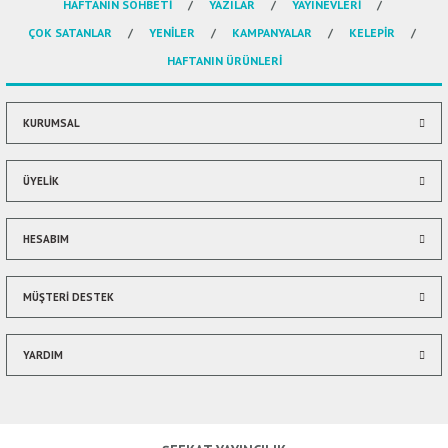
HAFTANIN SOHBETİ
YAZILAR
YAYINEVLERİ
Ürün resmi kalitesiz, bozuk veya görüntülenemiyor.
ÇOK SATANLAR
YENİLER
KAMPANYALAR
KELEPİR
Ürün açıklamasında eksik bilgiler bulunuyor.
HAFTANIN ÜRÜNLERİ
Ürün bilgilerinde hatalar bulunuyor.
Ürün fiyatı diğer sitelerden daha pahalı.
Bu ürüne benzer farklı alternatifler olmalı.
KURUMSAL
ÜYELİK
HESABIM
Gönder
MÜŞTERİ DESTEK
YARDIM