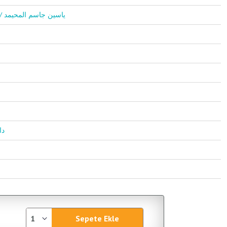
Yasin Casim El Muhaymid / ياسين جاسم المحيمد
دار 
Sepete Ekle