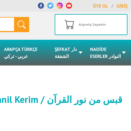
ÜYE OL
GİRİŞ
/
Alışveriş Sepetim
ARAPÇA TÜRKÇE
ŞEFKAT دار
NADİDE
ESERLER النوادر
الشفقة
عربي - تركي
قبس من نور القرآن