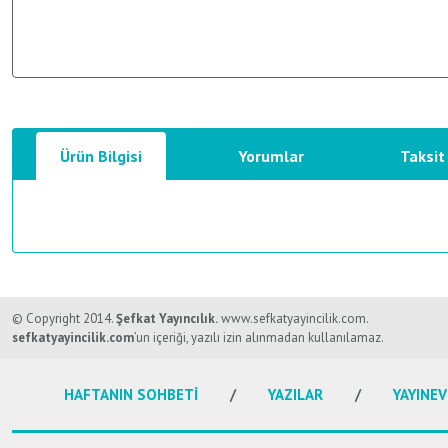
Ürün Bilgisi
Yorumlar
Taksit
Bu ürünün fiyat bilgisi, resim, ürün açıklamalarında ve diğer konularda y
Görüş ve önerileriniz için teşekkür ederiz.
© Copyright 2014.
Şefkat Yayıncılık.
www.sefkatyayincilik.com.
sefkatyayincilik.com
’un içeriği, yazılı izin alınmadan kullanılamaz.
Ürün resmi kalitesiz, bozuk veya görüntülenemiyor.
HAFTANIN SOHBETİ
YAZILAR
YAYINEV
Ürün açıklamasında eksik bilgiler bulunuyor.
Ürün bilgilerinde hatalar bulunuyor.