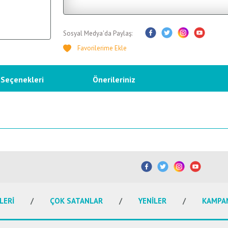
Sosyal Medya'da Paylaş:
 Seçenekleri
Önerileriniz
etersiz gördüğünüz noktaları öneri formunu kullanarak tarafımıza iletebilirsiniz.
Bu ürüne ilk yorumu siz yapın!
Yorum Yaz
LERİ
ÇOK SATANLAR
YENİLER
KAMPA