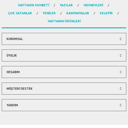
HAFTANIN SOHBETİ
YAZILAR
YAYINEVLERİ
Ürün resmi kalitesiz, bozuk veya görüntülenemiyor.
ÇOK SATANLAR
YENİLER
KAMPANYALAR
KELEPİR
Ürün açıklamasında eksik bilgiler bulunuyor.
HAFTANIN ÜRÜNLERİ
Ürün bilgilerinde hatalar bulunuyor.
Ürün fiyatı diğer sitelerden daha pahalı.
Bu ürüne benzer farklı alternatifler olmalı.
KURUMSAL
ÜYELİK
HESABIM
Gönder
MÜŞTERİ DESTEK
YARDIM