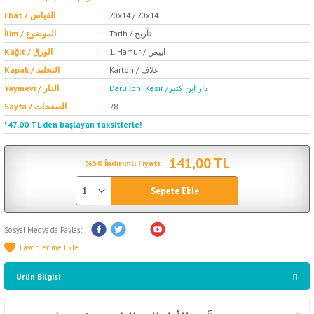
Ebat / القياس
20x14 / 20x14
Tarih / تأريخ
İlim / الموضوع
1. Hamur / ابيض
Kağıt / الورق
Karton / غلاف
Kapak / التجليد
Daru İbni Kesir /دار ابن كثير
Yayınevi / الدار
Sayfa / الصفحات
78
*47,00 TL den başlayan taksitlerle!
141,00 TL
%50 İndirimli Fiyatı:
Sepete Ekle
Sosyal Medya'da Paylaş:
Ürün Bilgisi