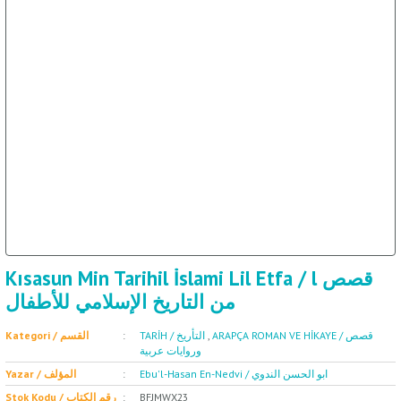
ال
İ / علم الإجتماع
Kısasun Min Tarihil İslami Lil Etfa / l قصص
من التاريخ الإسلامي للأطفال
Kategori / القسم
TARİH / التأريخ
,
ARAPÇA ROMAN VE HİKAYE / قصص
وروايات عربية
Ebu'l-Hasan En-Nedvi / ابو الحسن الندوي
Yazar / المؤلف
Stok Kodu / رقم الكتاب
BFJMWX23