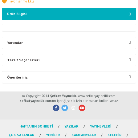
Ürün Bilgisi
Yorumlar
Taksit Seçenekleri
Bu ürüne ilk yorumu siz yapın!
Önerileriniz
Yorum Yaz
Bu ürünün fiyat bilgisi, resim, ürün açıklamalarında ve diğer konularda
© Copyright 2014.
Şefkat Yayıncılık.
www.sefkatyayincilik.com.
yetersiz gördüğünüz noktaları öneri formunu kullanarak tarafımıza
sefkatyayincilik.com
’un içeriği, yazılı izin alınmadan kullanılamaz.
iletebilirsiniz.
Görüş ve önerileriniz için teşekkür ederiz.
HAFTANIN SOHBETİ
YAZILAR
YAYINEVLERİ
Ürün resmi kalitesiz, bozuk veya görüntülenemiyor.
ÇOK SATANLAR
YENİLER
KAMPANYALAR
KELEPİR
Ürün açıklamasında eksik bilgiler bulunuyor.