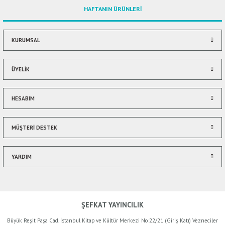
HAFTANIN ÜRÜNLERİ
Ürün bilgilerinde hatalar bulunuyor.
Ürün fiyatı diğer sitelerden daha pahalı.
Bu ürüne benzer farklı alternatifler olmalı.
KURUMSAL
ÜYELİK
HESABIM
Gönder
MÜŞTERİ DESTEK
YARDIM
ŞEFKAT YAYINCILIK
Büyük Reşit Paşa Cad. İstanbul Kitap ve Kültür Merkezi No:22/21 (Giriş Katı) Vezneciler