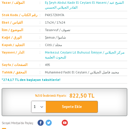
Eş Şeyh Abdul Kadir El Ceylani El Haseni / الشيخ عبد
Yazar / المؤلف
القادر الجيلاني الحسني
Stok Kodu / رقم الكتاب
P4XS7ZKM7A
Ebat / القياس
17x24 / 17x24
Tasavvuf / تصوف
İlim / الموضوع
Şamua / شاموا
Kağıt / الورق
Ciltli / مجلد
Kapak / التجليد
Merkezul Ceylani Lil Buhusul İlmiyye / مركز الجيلاني
Yayınevi / الدار
للبحوث العلمية
Sayfa / الصفحات
495
Muhammed Fadil El Ceylani / محمد فاضل الجيلاني
Tahkik / المحقق
*274,17 TL den başlayan taksitlerle!
822,50 TL
%50 İndirimli Fiyatı:
Sepete Ekle
Sosyal Medya'da Paylaş: