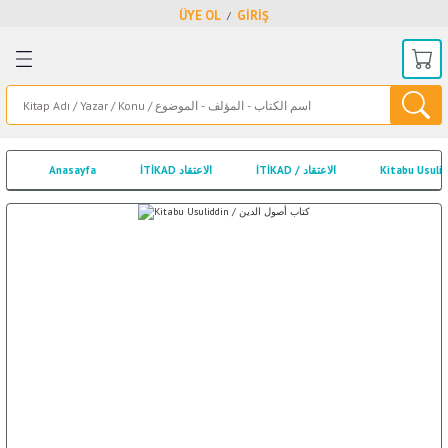
ÜYE OL
GİRİŞ
/
Geri Dön
Geri Dön
Geri Dön
Geri Dön
Geri Dön
Geri Dön
Geri Dön
Geri Dön
Geri Dön
Geri Dön
د
ق
ير
ر الشفقة
Lİ اللغة العربية
NADİDE ESERLER النوادر
MUHTELİF İLİMLER العلوم
سفة
IKIH اصول الفقه
ULUMUL KURAN/ علوم القران
ARAP EDEBİYATI / الأدب العرب
HADİS ŞERHLERİ / شرح حديث
ARAPÇA YAYINLAR / الاصدارات العربية
Anasayfa
İTİKAD الاعتقاد
İTİKAD / الاعتقاد
ri
د
 FIKIH / الفقه العام
TÜRKÇE YAYINLAR / الاصدارات التركية
ARAPÇA ROMAN VE HİKAYE / قصص وروايات عربية
EZKAR- EVRAD- ED'İYYE- KASAİD/أذكار- أوراد- أدعية - قصائد
ظة
A / عثمانلي
BELİ FIKHI الفقه الحنبلي
ULUMUL HADİS / علوم حديث
İNGİLİZCE İSLAMİ KİTAPLAR / الكتب الإنجليزية الإسلامية
صوف
 FIKHI الفقه الحنفي
KURANI KERİM / مصحف شريف
TIPKI BASIMLAR / طبعات طبق الأصل
İSLAM KÜLTÜRÜ / ثقافة إسلامية
FIKHI الفقه المالكي
KİŞİSEL GELİŞİM / تنمية البشرية
KİTAPLARI
I الفقه الشافقي
MANTIK - MÜNAZARA / المنطق - المناظرة
/ علم النفس