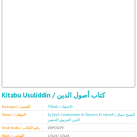
سة
İ / علم الإجتماع
Kitabu Usuliddin / كتاب أصول الدين
Kategori / القسم
İTİKAD / الاعتقاد
Yazar / المؤلف
Eş Şeyh Cemaleddin El Ğaznevi El Hanefi / الشيخ جمال
الدين الغزنوي الحنفي
Stok Kodu / رقم الكتاب
DEPS3679
Ebat / القياس
17x24 / 17x24