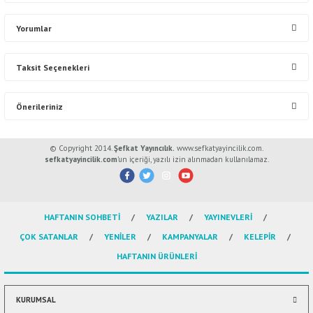
Yorumlar
Taksit Seçenekleri
Bu ürüne ilk yorumu siz yapın!
Önerileriniz
Yorum Yaz
Bu ürünün fiyat bilgisi, resim, ürün açıklamalarında ve diğer konularda
© Copyright 2014.
Şefkat Yayıncılık.
www.sefkatyayincilik.com.
yetersiz gördüğünüz noktaları öneri formunu kullanarak tarafımıza
sefkatyayincilik.com
’un içeriği, yazılı izin alınmadan kullanılamaz.
iletebilirsiniz.
Görüş ve önerileriniz için teşekkür ederiz.
HAFTANIN SOHBETİ
YAZILAR
YAYINEVLERİ
Ürün resmi kalitesiz, bozuk veya görüntülenemiyor.
ÇOK SATANLAR
YENİLER
KAMPANYALAR
KELEPİR
Ürün açıklamasında eksik bilgiler bulunuyor.
HAFTANIN ÜRÜNLERİ
Ürün bilgilerinde hatalar bulunuyor.
Ürün fiyatı diğer sitelerden daha pahalı.
Bu ürüne benzer farklı alternatifler olmalı.
KURUMSAL