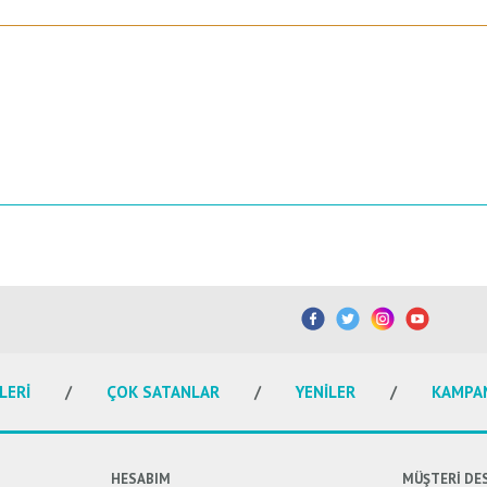
etersiz gördüğünüz noktaları öneri formunu kullanarak tarafımıza iletebilirsiniz.
Bu ürüne ilk yorumu siz yapın!
Yorum Yaz
LERİ
ÇOK SATANLAR
YENİLER
KAMPA
HESABIM
MÜŞTERİ DE