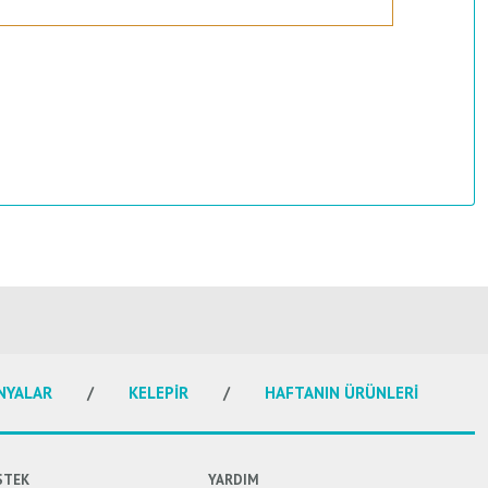
NYALAR
KELEPİR
HAFTANIN ÜRÜNLERİ
STEK
YARDIM