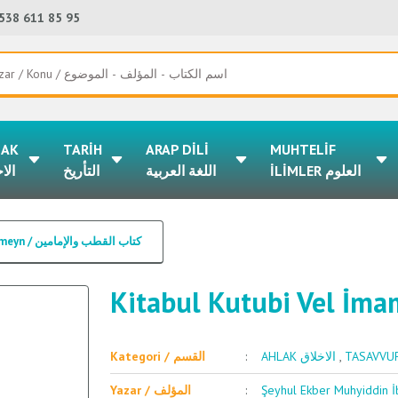
538 611 85 95
LAK
TARİH
ARAP DİLİ
MUHTELİF
İLİMLER العلوم
اللغة العربية
التأريخ
الا
Kitabul Kutubi Vel İmameyn / كتاب القطب والإمامين
Kategori / القسم
AHLAK الاخلاق
,
Yazar / المؤلف