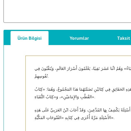
Ürün Bilgisi
Yorumlar
Taksit
 وَهُمُ اثْنا عَشَرَ نَقِيبًا، يَعْلَمُونَ أَسْرَارَ العَالَمِ، وَيُنَقِّبُونَ فِي
نُفُوسِهِمْ.
نْ هَذِهِ الحَقَائِقِ فِي كِتَابَيْنِ تَضَمَّنَهُمَا هَذَا المَجْمُوعُ، وَهُمَا: «كِتَابُ
القُطْبِ وَالإِمَامَيْنِ»، وَ«كِتَابُ النُّقَبَاءِ».
أَسْئِلَةً يَكْشِفُ بِهَا المُدَّعِينَ، وَقَدْ أَجَابَ ابْنُ العَرَبِيِّ عَلَى هَذِهِ
الأَسْئِلَةِ مَرَّةً أُخْرَى فِي كِتَابِهِ «الفُتُوحَاتِ المَكِّيَّةِ».