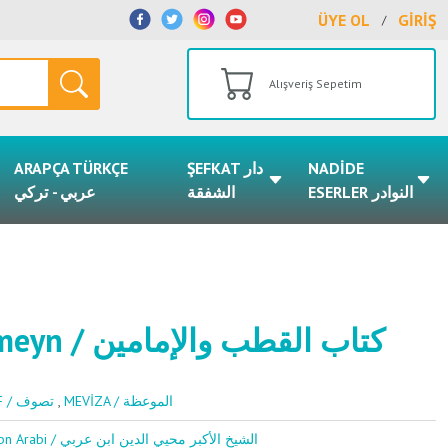
ÜYE OL
GİRİŞ
/
Alışveriş Sepetim
ARAPÇA TÜRKÇE
ŞEFKAT دار
NADİDE
ESERLER النوادر
الشفقة
عربي - تركي
Kitabul Kutubi Vel İmameyn / كتاب القطب والإمامين
TASAVVUF / تصوف
,
MEVİZA / الموعظة
Şeyhul Ekber Muhyiddin İbn Arabi / الشيخ الأكبر محيي الدين ابن عربي