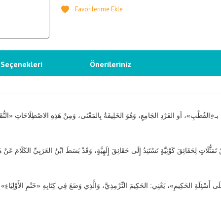
 Seçenekleri
Önerileriniz
ـ«ِالقُطْبِ»، أو الفَرْدِ الجَامِعِ، وَهُوَ الخَلِيفَةُ بِالمَعْنَى، وَمِنْ هَذِهِ الاصْطِلَاحَاتِ «النُّقَبَاءُ»
تَمَثُّلَاتٍ لِحَقَائِقَ كَوْنِيَّةٍ تَسْتَنِدُ إِلَى حَقَائِقَ إِلَهِيَّةٍ، وَقَدْ بَسَطَ ابْنُ العَرَبِيِّ الكَلَامَ عَ
َى أَسْئِلَةِ الحَكِيمِ»، يَعْنِي: الحَكِيمَ التِّرْمِذِيَّ، وَالَّذِي وَضَعَ فِي كِتَابِهِ «خَتْمِ الأَوْلِيَاءِ» 