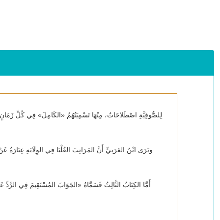
لِلصُّوفِيَّةِ اصْطَلاحَاتٌ، مِنْهَا تَسْمِيَتُهُمُ «الكَامِلَ» فِي كُلِّ زَمَانٍ ب
ويَرَى ابْنُ العَرَبِيِّ أَنَّ المَرَاتِبَ العُلْيَا فِي الوِلَايَةِ عِبَارَةٌ عَنْ 
أَمَّا الكِتَابُ الثَّالِثُ فَسَمَّاهُ «الجَوَابَ المُسْتَقِيمَ فِي الرَّدِّ عَل