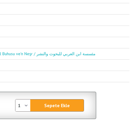
Müessesetu İbnul Arabi Lil Buhusu ve'n Neşr / مئسسة ابن العربي للبحوث والنشر
Sepete Ekle