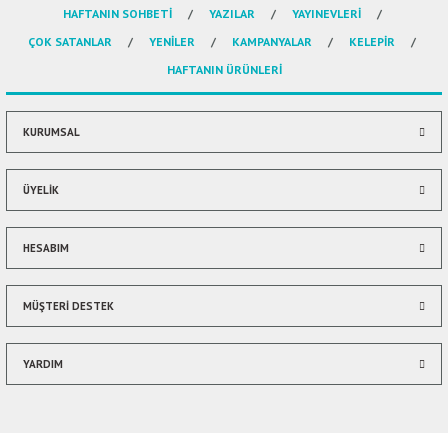
HAFTANIN SOHBETİ
YAZILAR
YAYINEVLERİ
Ürün resmi kalitesiz, bozuk veya görüntülenemiyor.
ÇOK SATANLAR
YENİLER
KAMPANYALAR
KELEPİR
Ürün açıklamasında eksik bilgiler bulunuyor.
HAFTANIN ÜRÜNLERİ
Ürün bilgilerinde hatalar bulunuyor.
Ürün fiyatı diğer sitelerden daha pahalı.
Bu ürüne benzer farklı alternatifler olmalı.
KURUMSAL
ÜYELİK
HESABIM
Gönder
MÜŞTERİ DESTEK
YARDIM