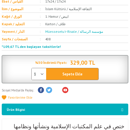
Ebat / القياس
17x24 / 17x24
İslam Kültürü / الثقافة الإسلامية
İlim / الموضوع
1. Hamur / ابيض
Kağıt / الورق
Karton / غلاف
Kapak / التجليد
Müessesetu'r-Risale / مؤسسة الرسالة
Yayınevi / الدار
Sayfa / الصفحات
408
*109,67 TL den başlayan taksitlerle!
329,00 TL
%50 İndirimli Fiyatı:
Sepete Ekle
Sosyal Medya'da Paylaş:
Ürün Bilgisi
ختص في علم المكتبات الإسلامية ونشأتها ونظامها