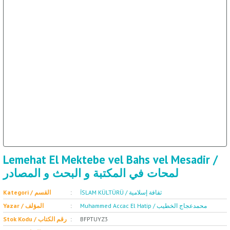
ال
İ / علم الإجتماع
Lemehat El Mektebe vel Bahs vel Mesadir /
لمحات في المكتبة و البحث و المصادر
İSLAM KÜLTÜRÜ / ثقافة إسلامية
Kategori / القسم
Muhammed Accac El Hatip / محمدعجاج الخطيب
Yazar / المؤلف
Stok Kodu / رقم الكتاب
BFPTUYZ3