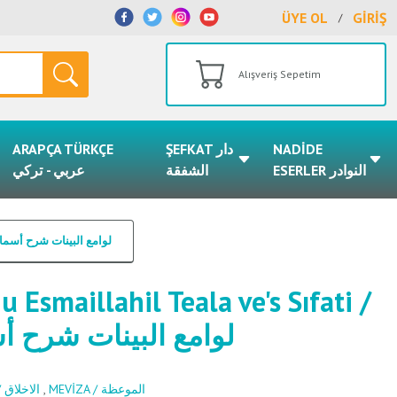
ÜYE OL
GİRİŞ
/
Alışveriş Sepetim
ARAPÇA TÜRKÇE
ŞEFKAT دار
NADİDE
ESERLER النوادر
الشفقة
عربي - تركي
s Sıfati /لوامع البينات شرح أسماء الله تعالى والصفات
 Esmaillahil Teala ve's Sıfati /
لوامع البينات شرح أ
AHLAK / الاخلاق
,
MEVİZA / الموعظة