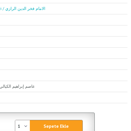
El-İmam Fehruddin Er-Razi / الامام فخر الدين الرازي
Asım İbrahim El Keyyali / عاصم إبراهيم الكيالي
Sepete Ekle