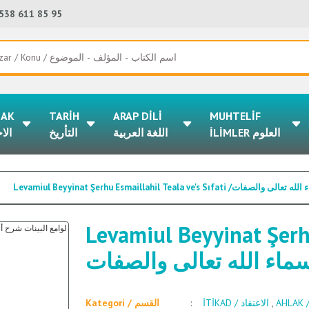
538 611 85 95
LAK
TARİH
ARAP DİLİ
MUHTELİF
İLİMLER العلوم
اللغة العربية
التأريخ
الا
Levamiul Beyyinat Şerhu Esmaillahil Teala ve'
Levamiul Beyyinat Şerhu
سماء الله تعالى والصفات
Kategori / القسم
İTİKAD / الاعتقاد
,