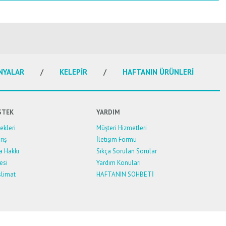
NYALAR
KELEPİR
HAFTANIN ÜRÜNLERİ
STEK
YARDIM
kleri
Müşteri Hizmetleri
riş
İletişim Formu
a Hakkı
Sıkça Sorulan Sorular
esi
Yardım Konuları
limat
HAFTANIN SOHBETİ