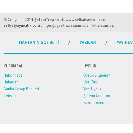
Bu ürünün fiyat bilgisi, resim, ürün açıklamalarında ve diğer konularda y
Görüş ve önerileriniz için teşekkür ederiz.
© Copyright 2014.
Şefkat Yayıncılık.
www.sefkatyayincilik.com.
sefkatyayincilik.com
’un içeriği, yazılı izin alınmadan kullanılamaz.
Ürün resmi kalitesiz, bozuk veya görüntülenemiyor.
HAFTANIN SOHBETİ
YAZILAR
YAYINEV
Ürün açıklamasında eksik bilgiler bulunuyor.
Ürün bilgilerinde hatalar bulunuyor.
Ürün fiyatı diğer sitelerden daha pahalı.
KURUMSAL
ÜYELİK
Bu ürüne benzer farklı alternatifler olmalı.
Hakkımızda
Üyelik Bilgilerim
Haberler
Üye Girişi
Banka Hesap Bilgileri
Yeni Üyelik
İletişim
Şifremi Unuttum
Favori Listem