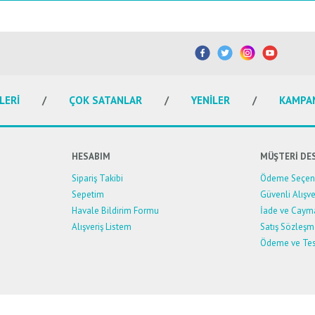
etersiz gördüğünüz noktaları öneri formunu kullanarak tarafımıza iletebilirsiniz.
Bu ürüne ilk yorumu siz yapın!
Yorum Yaz
LERİ
ÇOK SATANLAR
YENİLER
KAMPA
HESABIM
MÜŞTERİ DE
Sipariş Takibi
Ödeme Seçene
Sepetim
Güvenli Alışve
Havale Bildirim Formu
İade ve Caym
Alışveriş Listem
Satış Sözleşm
Ödeme ve Tes
Gönder