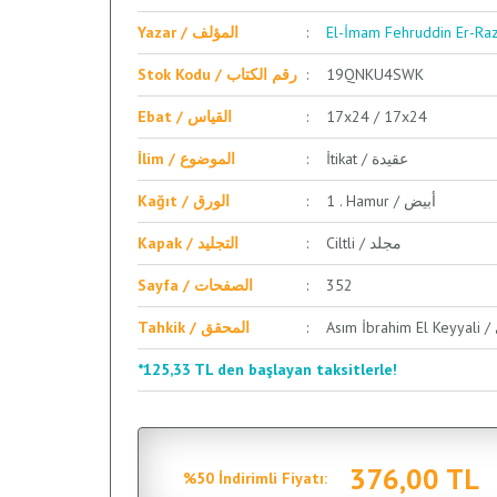
Yazar / المؤلف
Stok Kodu / رقم الكتاب
19QNKU4SWK
Ebat / القياس
17x24 / 17x24
İtikat / عقيدة
İlim / الموضوع
1 . Hamur / أبيض
Kağıt / الورق
Ciltli / مجلد
Kapak / التجليد
Sayfa / الصفحات
352
Tahkik / المحقق
*125,33 TL den başlayan taksitlerle!
376,00 TL
%50 İndirimli Fiyatı: