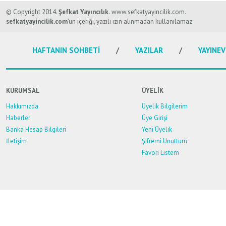
Bu ürünün fiyat bilgisi, resim, ürün açıklamalarında ve diğer konularda y
Görüş ve önerileriniz için teşekkür ederiz.
© Copyright 2014.
Şefkat Yayıncılık.
www.sefkatyayincilik.com.
sefkatyayincilik.com
’un içeriği, yazılı izin alınmadan kullanılamaz.
Ürün resmi kalitesiz, bozuk veya görüntülenemiyor.
HAFTANIN SOHBETİ
YAZILAR
YAYINEV
Ürün açıklamasında eksik bilgiler bulunuyor.
Ürün bilgilerinde hatalar bulunuyor.
Ürün fiyatı diğer sitelerden daha pahalı.
KURUMSAL
ÜYELİK
Bu ürüne benzer farklı alternatifler olmalı.
Hakkımızda
Üyelik Bilgilerim
Haberler
Üye Girişi
Banka Hesap Bilgileri
Yeni Üyelik
İletişim
Şifremi Unuttum
Favori Listem