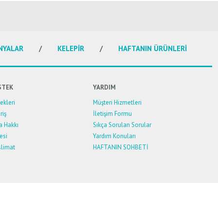
NYALAR
KELEPİR
HAFTANIN ÜRÜNLERİ
STEK
YARDIM
kleri
Müşteri Hizmetleri
riş
İletişim Formu
a Hakkı
Sıkça Sorulan Sorular
esi
Yardım Konuları
limat
HAFTANIN SOHBETİ