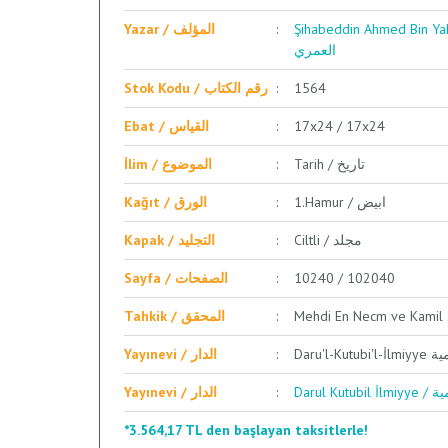
Şihabeddin Ahmed Bin Yahya İbn Fadlullah E
Yazar / المؤلف
العمري
Stok Kodu / رقم الكتاب
1564
Ebat / القياس
17x24 / 17x24
Tarih / تاريخ
İlim / الموضوع
1.Hamur / ابيض
Kağıt / الورق
Ciltli / مجلد
Kapak / التجليد
Sayfa / الصفحات
10240 / 102040
Tahkik / المحقق
Daru'l-
Yayınevi / الدار
Darul 
Yayınevi / الدار
*3.564,17 TL den başlayan taksitlerle!