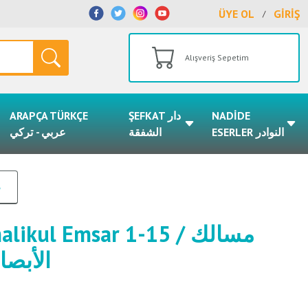
ÜYE OL
GİRİŞ
/
Alışveriş Sepetim
ARAPÇA TÜRKÇE
ŞEFKAT دار
NADİDE
ESERLER النوادر
الشفقة
عربي - تركي
م
kul Emsar 1-15 / مسالك
الأبصار