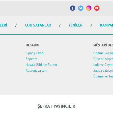
etersiz gördüğünüz noktaları öneri formunu kullanarak tarafımıza iletebilirsiniz.
Bu ürüne ilk yorumu siz yapın!
Yorum Yaz
LERİ
ÇOK SATANLAR
YENİLER
KAMPA
HESABIM
MÜŞTERİ DE
Sipariş Takibi
Ödeme Seçene
Sepetim
Güvenli Alışve
Havale Bildirim Formu
İade ve Caym
Alışveriş Listem
Satış Sözleşm
Ödeme ve Tes
Gönder
ŞEFKAT YAYINCILIK