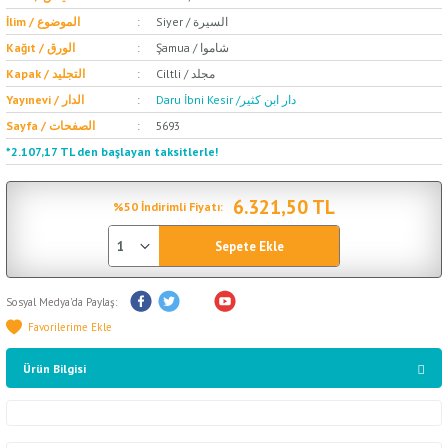
Siyer / السيرة
İlim / الموضوع
Şamua / شاموا
Kağıt / الورق
Ciltli / مجلد
Kapak / التجليد
Daru İbni Kesir /دار ابن كثير
Yayınevi / الدار
Sayfa / الصفحات
5693
*2.107,17 TL den başlayan taksitlerle!
6.321,50 TL
%50 İndirimli Fiyatı:
Sepete Ekle
Sosyal Medya'da Paylaş:
Ürün Bilgisi