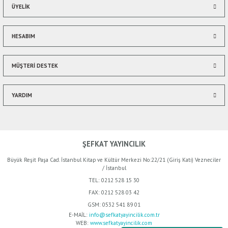
ÜYELİK
HESABIM
Gönder
MÜŞTERİ DESTEK
YARDIM
ŞEFKAT YAYINCILIK
Büyük Reşit Paşa Cad. İstanbul Kitap ve Kültür Merkezi No:22/21 (Giriş Katı) Vezneciler
/ İstanbul
TEL:
0212 528 15 30
FAX:
0212 528 03 42
GSM:
0532 541 89 01
E-MAİL:
info@sefkatyayincilik.com.tr
WEB:
www.sefkatyayincilik.com