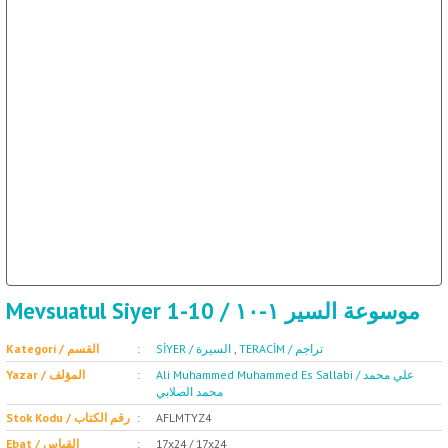
ال
İ / علم الإجتماع
Mevsuatul Siyer 1-10 / موسوعة السير ١-١٠
Kategori / القسم
SİYER / السيرة
,
TERACİM / تراجم
Ali Muhammed Muhammed Es Sallabi / علي محمد
Yazar / المؤلف
محمد الصلابي
Stok Kodu / رقم الكتاب
AFLMTYZ4
Ebat / القياس
17x24 / 17x24