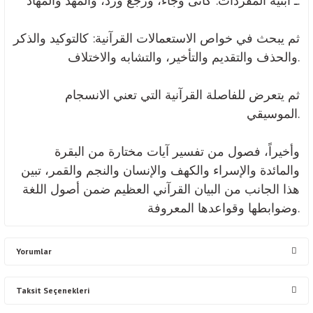
ـ أبنية المفردات: كأتى وجاء، ورجع وردّ، والمهد والمهاد.
ثم يبحث في خواص الاستعمالات القرآنية: كالتوكيد والذكر
والحذف والتقديم والتأخير، والتشابه والاختلاف.
ثم يتعرض للفاصلة القرآنية التي تعني الانسجام
الموسيقي.
وأخيراً، فصول من تفسير آيات مختارة من البقرة
والمائدة والإسراء والكهف والإنسان والنجم والقمر، تبين
هذا الجانب من البيان القرآني العظيم ضمن أصول اللغة
وضوابطها وقواعدها المعروفة.
Yorumlar
Taksit Seçenekleri
Bu ürüne ilk yorumu siz yapın!