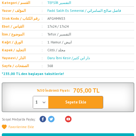
TEFSİR التفسير
Kategori / القسم
Fadıl Salih Es Semerrai / فاضل صالح السامرائي
Yazar / المؤلف
Stok Kodu / رقم الكتاب
AFGHMNS3
Ebat / القياس
17x24 / 17x24
Tefsir / التفسير
İlim / الموضوع
1. Hamur / ابيض
Kağıt / الورق
Ciltli / مجلد
Kapak / التجليد
Daru İbni Kesir /دار ابن كثير
Yayınevi / الدار
Sayfa / الصفحات
368
*235,00 TL den başlayan taksitlerle!
705,00 TL
%50 İndirimli Fiyatı:
Sepete Ekle
Sosyal Medya'da Paylaş: