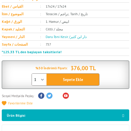
Ebat / القياس
17x24 / 17x24
Teracim / تراجم, Tarih / تاريخ
İlim / الموضوع
1. Hamur / ابيض
Kağıt / الورق
Ciltli / مجلد
Kapak / التجليد
Daru İbni Kesir /دار ابن كثير
Yayınevi / الدار
Sayfa / الصفحات
737
*125,33 TL den başlayan taksitlerle!
376,00 TL
%50 İndirimli Fiyatı:
Sepete Ekle
Sosyal Medya'da Paylaş:
Ürün Bilgisi