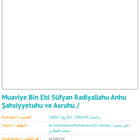
ال
İ / علم الإجتماع
Muaviye Bin Ebi Süfyan Radiyallahu Anhu
Şahsiyyetuhu ve Asruhu /
Kategori / القسم
TARİH / التأريخ
,
TERACİM / تراجم
Ali Muhammed Muhammed Es Sallabi / علي محمد
Yazar / المؤلف
محمد الصلابي
Stok Kodu / رقم الكتاب
ACDEJV26