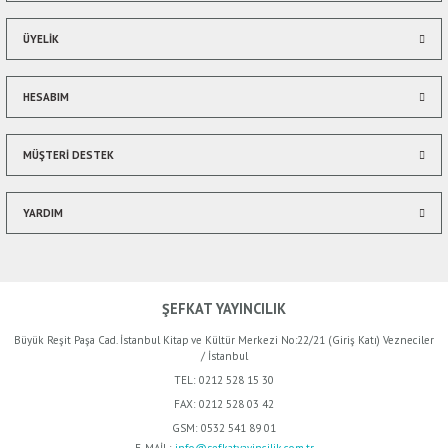
ÜYELİK
HESABIM
Gönder
MÜŞTERİ DESTEK
YARDIM
ŞEFKAT YAYINCILIK
Büyük Reşit Paşa Cad. İstanbul Kitap ve Kültür Merkezi No:22/21 (Giriş Katı) Vezneciler
/ İstanbul
TEL:
0212 528 15 30
FAX:
0212 528 03 42
GSM:
0532 541 89 01