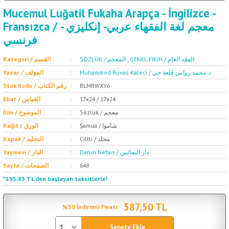
Mucemul Luğatil Fukaha Arapça - İngilizce -
Fransızca / معجم لغة الفقهاء عربي- إنكليزي -
فرنسي
Kategori / القسم
SÖZLÜK / المعجم
,
GENEL FIKIH / الفقه العام
Muhammed Ruvas Kaleci / د. محمد رواس قلعة جي
Yazar / المؤلف
Stok Kodu / رقم الكتاب
BLMRWXY6
Ebat / القياس
17x24 / 17x24
Sözlük / معجم
İlim / الموضوع
Şamua / شاموا
Kağıt / الورق
Ciltli / مجلد
Kapak / التجليد
Darun Nefais / دار النفائس
Yayınevi / الدار
Sayfa / الصفحات
648
*195,83 TL den başlayan taksitlerle!
587,50 TL
%50 İndirimli Fiyatı:
Sepete Ekle