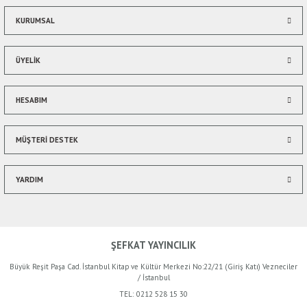
Bu ürüne benzer farklı alternatifler olmalı.
KURUMSAL
ÜYELİK
HESABIM
Gönder
MÜŞTERİ DESTEK
YARDIM
ŞEFKAT YAYINCILIK
Büyük Reşit Paşa Cad. İstanbul Kitap ve Kültür Merkezi No:22/21 (Giriş Katı) Vezneciler
/ İstanbul
TEL:
0212 528 15 30