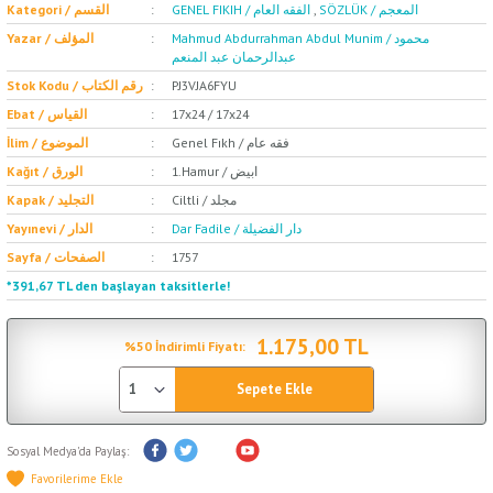
Kategori / القسم
GENEL FIKIH / الفقه العام
,
SÖZLÜK / المعجم
Mahmud Abdurrahman Abdul Munim / محمود
Yazar / المؤلف
عبدالرحمان عبد المنعم
Stok Kodu / رقم الكتاب
PJ3VJA6FYU
Ebat / القياس
17x24 / 17x24
Genel Fıkh / فقه عام
İlim / الموضوع
1.Hamur / ابيض
Kağıt / الورق
Ciltli / مجلد
Kapak / التجليد
Dar Fadile / دار الفضيلة
Yayınevi / الدار
Sayfa / الصفحات
1757
*391,67 TL den başlayan taksitlerle!
1.175,00 TL
%50 İndirimli Fiyatı:
Sepete Ekle
Sosyal Medya'da Paylaş: