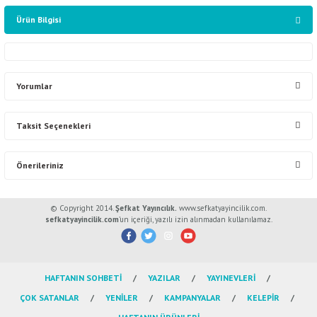
Ürün Bilgisi
Yorumlar
Taksit Seçenekleri
Bu ürüne ilk yorumu siz yapın!
Önerileriniz
Yorum Yaz
Bu ürünün fiyat bilgisi, resim, ürün açıklamalarında ve diğer konularda
© Copyright 2014.
Şefkat Yayıncılık.
www.sefkatyayincilik.com.
yetersiz gördüğünüz noktaları öneri formunu kullanarak tarafımıza
sefkatyayincilik.com
’un içeriği, yazılı izin alınmadan kullanılamaz.
iletebilirsiniz.
Görüş ve önerileriniz için teşekkür ederiz.
HAFTANIN SOHBETİ
YAZILAR
YAYINEVLERİ
Ürün resmi kalitesiz, bozuk veya görüntülenemiyor.
ÇOK SATANLAR
YENİLER
KAMPANYALAR
KELEPİR
Ürün açıklamasında eksik bilgiler bulunuyor.