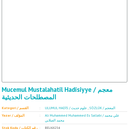
ال
İ / علم الإجتماع
Mucemul Mustalahatil Hadisiyye / معجم
المصطلحات الحديثية
Kategori / القسم
ULUMUL HADİS / علوم حديث
,
SÖZLÜK / المعجم
Ali Muhammed Muhammed Es Sallabi / علي محمد
Yazar / المؤلف
محمد الصلابي
Stok Kodu / رقم الكتاب
BELNX234