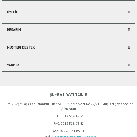
ÜYELİK
HESABIM
Gönder
MÜŞTERİ DESTEK
YARDIM
ŞEFKAT YAYINCILIK
Büyük Reşit Paşa Cad. İstanbul Kitap ve Kültür Merkezi No:22/21 (Giriş Katı) Vezneciler
/ İstanbul
TEL:
0212 528 15 30
FAX:
0212 528 03 42
GSM:
0532 541 89 01