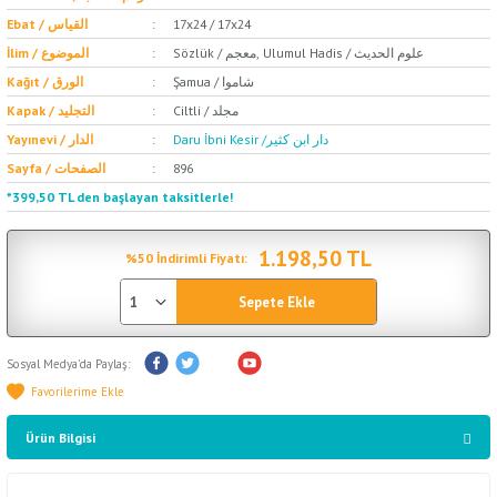
Ebat / القياس
17x24 / 17x24
Sözlük / معجم, Ulumul Hadis / علوم الحديث
İlim / الموضوع
Şamua / شاموا
Kağıt / الورق
Ciltli / مجلد
Kapak / التجليد
Daru İbni Kesir /دار ابن كثير
Yayınevi / الدار
Sayfa / الصفحات
896
*399,50 TL den başlayan taksitlerle!
1.198,50 TL
%50 İndirimli Fiyatı:
Sepete Ekle
Sosyal Medya'da Paylaş:
Ürün Bilgisi