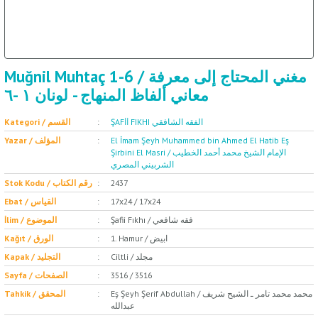
Muğnil Muhtaç 1-6 / مغني المحتاج إلى معرفة
معاني ألفاظ المنهاج - لونان ١ -٦
ŞAFİİ FIKHI الفقه الشافقي
Kategori / القسم
Yazar / المؤلف
El İmam Şeyh Muhammed bin Ahmed El Hatib Eş
Şirbini El Masri / الإمام الشيخ محمد أحمد الخطيب
الشربيني المصري
Stok Kodu / رقم الكتاب
2437
Ebat / القياس
17x24 / 17x24
Şafii Fıkhı / فقه شافعي
İlim / الموضوع
1. Hamur / ابيض
Kağıt / الورق
Ciltli / مجلد
Kapak / التجليد
Sayfa / الصفحات
3516 / 3516
Eş Şeyh Şerif Abdullah / محمد محمد تامر ـ الشيح شريف
Tahkik / المحقق
عبدالله