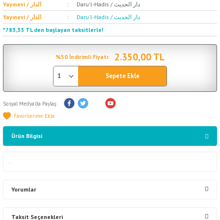
Daru'l-Hadis / دار الحديث
Yayınevi / الدار
Daru'l-Hadis / دار الحديث
Yayınevi / الدار
*783,33 TL den başlayan taksitlerle!
2.350,00 TL
%50 İndirimli Fiyatı:
Sepete Ekle
Sosyal Medya'da Paylaş:
Ürün Bilgisi
.
Yorumlar
Taksit Seçenekleri