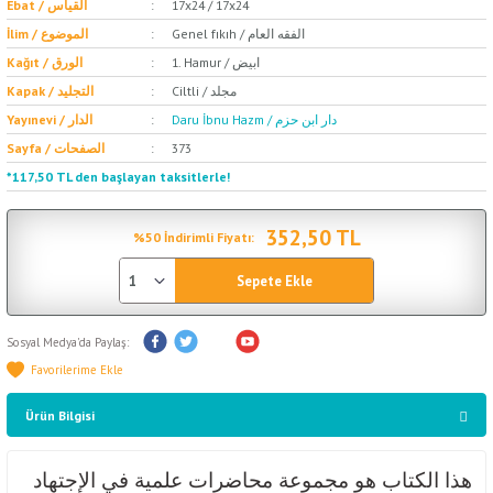
Ebat / القياس
17x24 / 17x24
Genel fıkıh / الفقه العام
İlim / الموضوع
1. Hamur / ابيض
Kağıt / الورق
Ciltli / مجلد
Kapak / التجليد
Daru İbnu Hazm / دار ابن حزم
Yayınevi / الدار
Sayfa / الصفحات
373
*117,50 TL den başlayan taksitlerle!
352,50 TL
%50 İndirimli Fiyatı:
Sepete Ekle
Sosyal Medya'da Paylaş:
Ürün Bilgisi
هذا الكتاب هو مجموعة محاضرات علمية في الإجتهاد