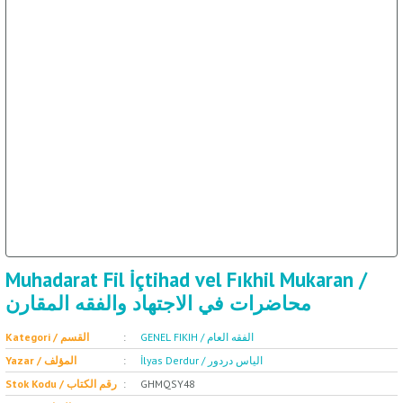
ال
İ / علم الإجتماع
Muhadarat Fil İçtihad vel Fıkhil Mukaran /
محاضرات في الاجتهاد والفقه المقارن
GENEL FIKIH / الفقه العام
Kategori / القسم
İlyas Derdur / الياس دردور
Yazar / المؤلف
Stok Kodu / رقم الكتاب
GHMQSY48