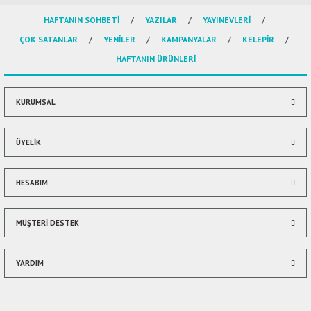
HAFTANIN SOHBETİ
YAZILAR
YAYINEVLERİ
Ürün resmi kalitesiz, bozuk veya görüntülenemiyor.
ÇOK SATANLAR
YENİLER
KAMPANYALAR
KELEPİR
Ürün açıklamasında eksik bilgiler bulunuyor.
HAFTANIN ÜRÜNLERİ
Ürün bilgilerinde hatalar bulunuyor.
Ürün fiyatı diğer sitelerden daha pahalı.
Bu ürüne benzer farklı alternatifler olmalı.
KURUMSAL
ÜYELİK
HESABIM
Gönder
MÜŞTERİ DESTEK
YARDIM