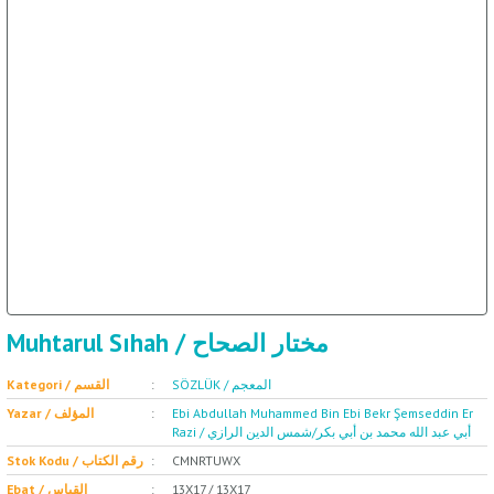
ال
İ / علم الإجتماع
Muhtarul Sıhah / مختار الصحاح
SÖZLÜK / المعجم
Kategori / القسم
Yazar / المؤلف
Ebi Abdullah Muhammed Bin Ebi Bekr Şemseddin Er
Razi / أبي عبد الله محمد بن أبي بكر/شمس الدين الرازي
Stok Kodu / رقم الكتاب
CMNRTUWX
Ebat / القياس
13X17 / 13X17