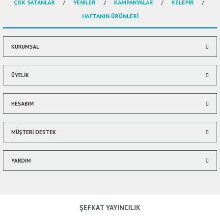
ÇOK SATANLAR
YENİLER
KAMPANYALAR
KELEPİR
Ürün açıklamasında eksik bilgiler bulunuyor.
HAFTANIN ÜRÜNLERİ
Ürün bilgilerinde hatalar bulunuyor.
Ürün fiyatı diğer sitelerden daha pahalı.
Bu ürüne benzer farklı alternatifler olmalı.
KURUMSAL
ÜYELİK
HESABIM
Gönder
MÜŞTERİ DESTEK
YARDIM
ŞEFKAT YAYINCILIK