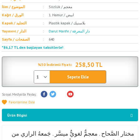
Sözlük / معجم
İlim / الموضوع
1. Hamur / ابيض
Kağıt / الورق
Plastik kapak / بلاسنيك
Kapak / التجليد
Darul Marife / دار المعرفة
Yayınevi / الدار
Sayfa / الصفحات
640
*86,17 TL den başlayan taksitlerle!
258,50 TL
%50 İndirimli Fiyatı:
Sepete Ekle
Sosyal Medya'da Paylaş:
Ürün Bilgisi
مختار الصَّحاح . معجمٌّ لغويٌّ ميسَّر . جَمعهُ الرازي من