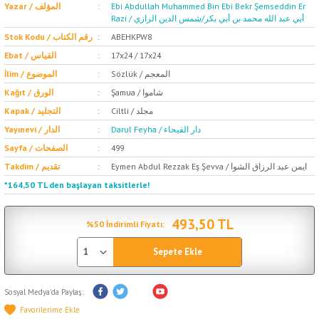
Yazar / المؤلف
Ebi Abdullah Muhammed Bin Ebi Bekr Şemseddin Er
Razi / أبي عبد الله محمد بن أبي بكر/شمس الدين الرازي
Stok Kodu / رقم الكتاب
ABEHKPW8
Ebat / القياس
17x24 / 17x24
Sözlük / المعجم
İlim / الموضوع
Şamua / شاموا
Kağıt / الورق
Ciltli / مجلد
Kapak / التجليد
Darul Feyha / دار الفيحاء
Yayınevi / الدار
Sayfa / الصفحات
499
Eymen Abdul Rezzak Eş Şevva / ايمن عبد الرزاق الشوا
Takdim / تقديم
*164,50 TL den başlayan taksitlerle!
493,50 TL
%50 İndirimli Fiyatı:
Sepete Ekle
Sosyal Medya'da Paylaş: