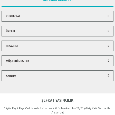
HAFTANIN ÜRÜNLERİ
Ürün bilgilerinde hatalar bulunuyor.
Ürün fiyatı diğer sitelerden daha pahalı.
Bu ürüne benzer farklı alternatifler olmalı.
KURUMSAL
ÜYELİK
HESABIM
Gönder
MÜŞTERİ DESTEK
YARDIM
ŞEFKAT YAYINCILIK
Büyük Reşit Paşa Cad. İstanbul Kitap ve Kültür Merkezi No:22/21 (Giriş Katı) Vezneciler
/ İstanbul