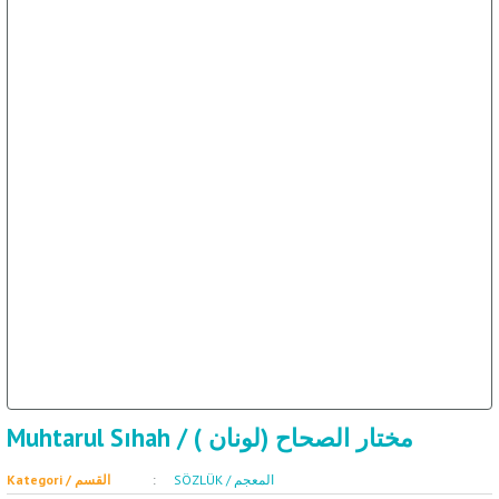
Muhtarul Sıhah / ( مختار الصحاح (لونان
SÖZLÜK / المعجم
Kategori / القسم