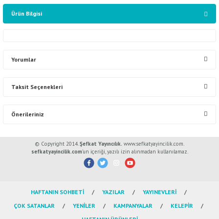
Ürün Bilgisi
Yorumlar
Taksit Seçenekleri
Bu ürüne ilk yorumu siz yapın!
Önerileriniz
Yorum Yaz
Bu ürünün fiyat bilgisi, resim, ürün açıklamalarında ve diğer konularda
© Copyright 2014.
Şefkat Yayıncılık.
www.sefkatyayincilik.com.
yetersiz gördüğünüz noktaları öneri formunu kullanarak tarafımıza
sefkatyayincilik.com
’un içeriği, yazılı izin alınmadan kullanılamaz.
iletebilirsiniz.
Görüş ve önerileriniz için teşekkür ederiz.
HAFTANIN SOHBETİ
YAZILAR
YAYINEVLERİ
Ürün resmi kalitesiz, bozuk veya görüntülenemiyor.
ÇOK SATANLAR
YENİLER
KAMPANYALAR
KELEPİR
Ürün açıklamasında eksik bilgiler bulunuyor.