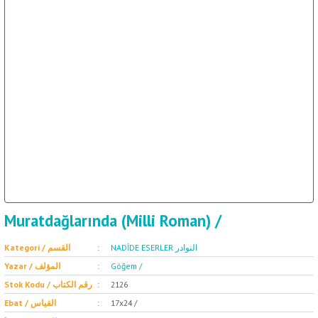
ال
İ / علم الإجتماع
Muratdağlarında (Milli Roman) /
NADİDE ESERLER النوادر
Kategori / القسم
Yazar / المؤلف
Göğem /
Stok Kodu / رقم الكتاب
2126
Ebat / القياس
17x24 /