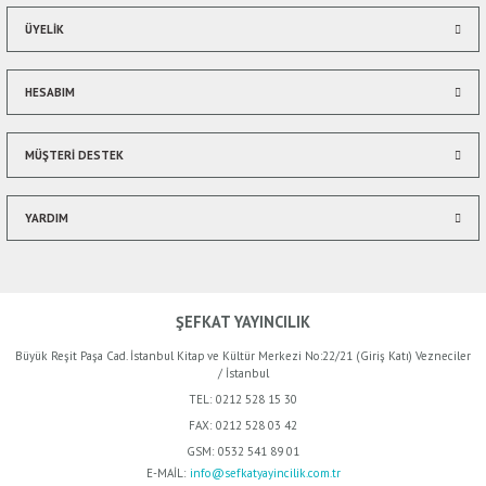
ÜYELİK
HESABIM
Gönder
MÜŞTERİ DESTEK
YARDIM
ŞEFKAT YAYINCILIK
Büyük Reşit Paşa Cad. İstanbul Kitap ve Kültür Merkezi No:22/21 (Giriş Katı) Vezneciler
/ İstanbul
TEL:
0212 528 15 30
FAX:
0212 528 03 42
GSM:
0532 541 89 01
E-MAİL:
info@sefkatyayincilik.com.tr