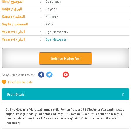
İlim / الموضوع
Edebiyat /
Kağıt / الورق
Beyaz /
Kapak / التجليد
Karton /
Sayfa / الصفحات
291 /
Yayınevi / الدار
Ege Matbaası /
Yayınevi / الدار
Ege Matbaası
Gelince Haber Ver
Sosyal Medya'da Paylaş:
Ürün Bilgisi
Dr. Ziya Göğem'in "Muratdağlarında (Milli Roman)" kitabı, 1962'de Ankara'da basılmış olup
orijinal kapağı içinde iyi muhafaza edilmiştir. Bu roman: Yunan istila ordularının, büyük
umutlariyle birlikte, Anadolu Yaylasında mezara gömülüşünün ibret verici hikayesidir.
(Kapaktan)