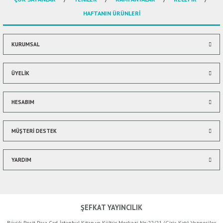
Ürün açıklamasında eksik bilgiler bulunuyor.
HAFTANIN ÜRÜNLERİ
Ürün bilgilerinde hatalar bulunuyor.
Ürün fiyatı diğer sitelerden daha pahalı.
Bu ürüne benzer farklı alternatifler olmalı.
KURUMSAL
ÜYELİK
HESABIM
Gönder
MÜŞTERİ DESTEK
YARDIM
ŞEFKAT YAYINCILIK