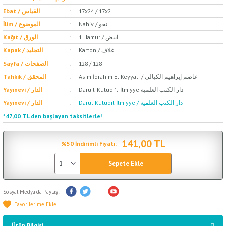
Ebat / القياس
17x24 / 17x2
Nahiv / نحو
İlim / الموضوع
1.Hamur / ابيض
Kağıt / الورق
Karton / غلاف
Kapak / التجليد
Sayfa / الصفحات
128 / 128
Asım İbrahim El Keyyali / عاصم إبراهيم الكيالي
Tahkik / المحقق
Daru'l-Kutubi'l-İlmiyye دار الكتب العلمية
Yayınevi / الدار
Darul Kutubil İlmiyye / دار الكتب العلمية
Yayınevi / الدار
*47,00 TL den başlayan taksitlerle!
141,00 TL
%50 İndirimli Fiyatı:
Sepete Ekle
Sosyal Medya'da Paylaş:
Ürün Bilgisi