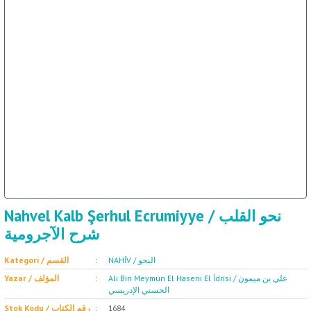
ال
İ / علم الإجتماع
Nahvel Kalb Şerhul Ecrumiyye / نحو القلب
شرح الآجرومية
NAHİV / النحو
Kategori / القسم
Ali Bin Meymun El Haseni El İdrisi / علي بن ميمون
Yazar / المؤلف
الحسني الإدريسي
Stok Kodu / رقم الكتاب
1684