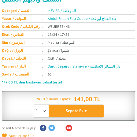
MEVİZA / الموعظة
Kategori / القسم
Abdul Fettah Ebu Gudde / عبد الفتاح أبو غدة
Yazar / المؤلف
Stok Kodu / رقم الكتاب
W5UBRZS4MK
Ebat / القياس
17x24 / 17x24
Meviza / الموعظة
İlim / الموضوع
Şamua / شموا
Kağıt / الورق
Ciltli / مجلد
Kapak / التجليد
Darul Beşairul İslamiyye / دار البشائر الاسلامية
Yayınevi / الدار
Sayfa / الصفحات
66
*47,00 TL den başlayan taksitlerle!
141,00 TL
%50 İndirimli Fiyatı:
Sepete Ekle
Sosyal Medya'da Paylaş: