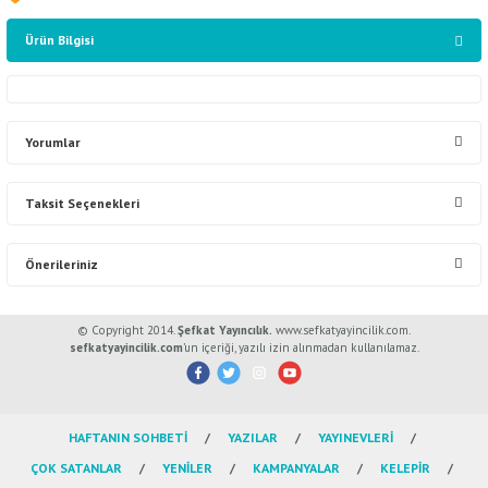
Ürün Bilgisi
Yorumlar
Taksit Seçenekleri
Bu ürüne ilk yorumu siz yapın!
Önerileriniz
Yorum Yaz
Bu ürünün fiyat bilgisi, resim, ürün açıklamalarında ve diğer konularda
© Copyright 2014.
Şefkat Yayıncılık.
www.sefkatyayincilik.com.
yetersiz gördüğünüz noktaları öneri formunu kullanarak tarafımıza
sefkatyayincilik.com
’un içeriği, yazılı izin alınmadan kullanılamaz.
iletebilirsiniz.
Görüş ve önerileriniz için teşekkür ederiz.
HAFTANIN SOHBETİ
YAZILAR
YAYINEVLERİ
Ürün resmi kalitesiz, bozuk veya görüntülenemiyor.
ÇOK SATANLAR
YENİLER
KAMPANYALAR
KELEPİR
Ürün açıklamasında eksik bilgiler bulunuyor.