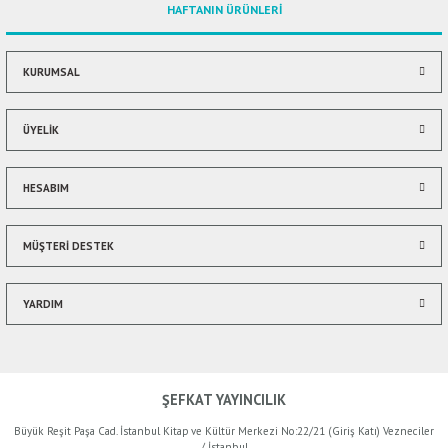
HAFTANIN ÜRÜNLERİ
Ürün bilgilerinde hatalar bulunuyor.
Ürün fiyatı diğer sitelerden daha pahalı.
Bu ürüne benzer farklı alternatifler olmalı.
KURUMSAL
ÜYELİK
HESABIM
Gönder
MÜŞTERİ DESTEK
YARDIM
ŞEFKAT YAYINCILIK
Büyük Reşit Paşa Cad. İstanbul Kitap ve Kültür Merkezi No:22/21 (Giriş Katı) Vezneciler
/ İstanbul